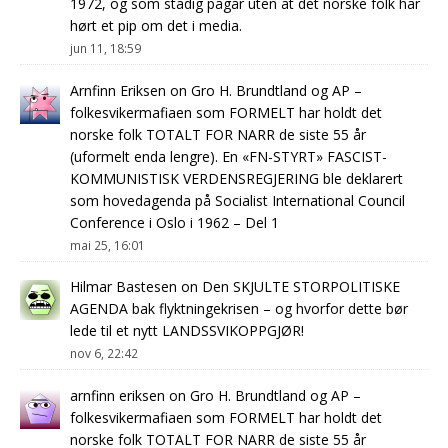
1972, og som stadig pågår uten at det norske folk har
hørt et pip om det i media.
jun 11, 18:59
Arnfinn Eriksen
on
Gro H. Brundtland og AP –
folkesvikermafiaen som FORMELT har holdt det
norske folk TOTALT FOR NARR de siste 55 år
(uformelt enda lengre). En «FN-STYRT» FASCIST-
KOMMUNISTISK VERDENSREGJERING ble deklarert
som hovedagenda på Socialist International Council
Conference i Oslo i 1962 – Del 1
mai 25, 16:01
Hilmar Bastesen
on
Den SKJULTE STORPOLITISKE
AGENDA bak flyktningekrisen – og hvorfor dette bør
lede til et nytt LANDSSVIKOPPGJØR!
nov 6, 22:42
arnfinn eriksen
on
Gro H. Brundtland og AP –
folkesvikermafiaen som FORMELT har holdt det
norske folk TOTALT FOR NARR de siste 55 år