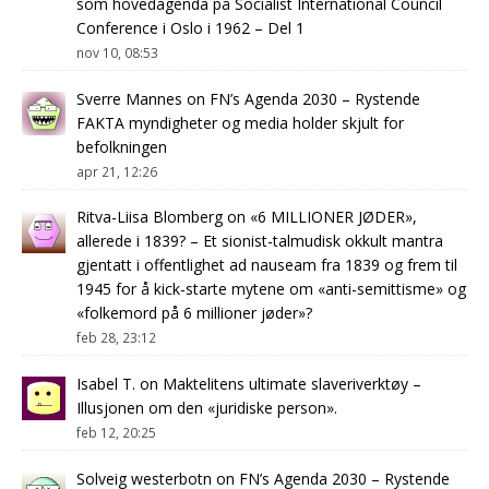
som hovedagenda på Socialist International Council
Conference i Oslo i 1962 – Del 1
nov 10, 08:53
Sverre Mannes
on
FN’s Agenda 2030 – Rystende
FAKTA myndigheter og media holder skjult for
befolkningen
apr 21, 12:26
Ritva-Liisa Blomberg
on
«6 MILLIONER JØDER»,
allerede i 1839? – Et sionist-talmudisk okkult mantra
gjentatt i offentlighet ad nauseam fra 1839 og frem til
1945 for å kick-starte mytene om «anti-semittisme» og
«folkemord på 6 millioner jøder»?
feb 28, 23:12
Isabel T.
on
Maktelitens ultimate slaveriverktøy –
Illusjonen om den «juridiske person».
feb 12, 20:25
Solveig westerbotn
on
FN’s Agenda 2030 – Rystende