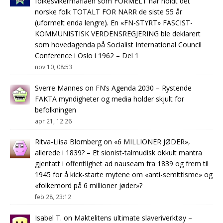
folkesvikermafiaen som FORMELT har holdt det
norske folk TOTALT FOR NARR de siste 55 år
(uformelt enda lengre). En «FN-STYRT» FASCIST-
KOMMUNISTISK VERDENSREGJERING ble deklarert
som hovedagenda på Socialist International Council
Conference i Oslo i 1962 – Del 1
nov 10, 08:53
Sverre Mannes
on
FN’s Agenda 2030 – Rystende
FAKTA myndigheter og media holder skjult for
befolkningen
apr 21, 12:26
Ritva-Liisa Blomberg
on
«6 MILLIONER JØDER»,
allerede i 1839? – Et sionist-talmudisk okkult mantra
gjentatt i offentlighet ad nauseam fra 1839 og frem til
1945 for å kick-starte mytene om «anti-semittisme» og
«folkemord på 6 millioner jøder»?
feb 28, 23:12
Isabel T.
on
Maktelitens ultimate slaveriverktøy –