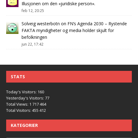
Illusjonen om den «juridiske person».
feb 12, 20:25
Solveig westerbotn
on
FN’s Agenda 2030 – Rystende
FAKTA myndigheter og media holder skjult for
befolkningen
jun 22, 17:42
STATS
Today's Visitors:
160
Yesterday's Visitors:
77
Total Views:
1 717 464
Total Visitors:
455 412
KATEGORIER