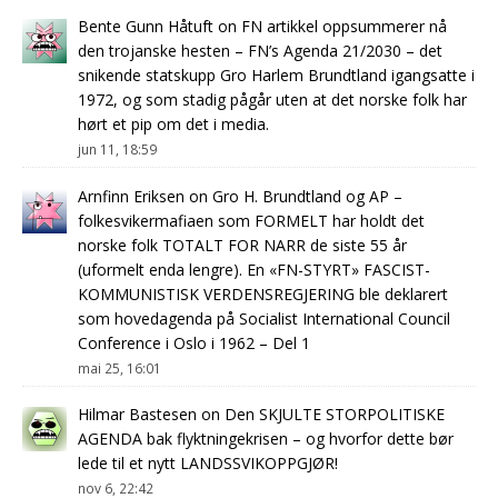
Bente Gunn Håtuft
on
FN artikkel oppsummerer nå
den trojanske hesten – FN’s Agenda 21/2030 – det
snikende statskupp Gro Harlem Brundtland igangsatte i
1972, og som stadig pågår uten at det norske folk har
hørt et pip om det i media.
jun 11, 18:59
Arnfinn Eriksen
on
Gro H. Brundtland og AP –
folkesvikermafiaen som FORMELT har holdt det
norske folk TOTALT FOR NARR de siste 55 år
(uformelt enda lengre). En «FN-STYRT» FASCIST-
KOMMUNISTISK VERDENSREGJERING ble deklarert
som hovedagenda på Socialist International Council
Conference i Oslo i 1962 – Del 1
mai 25, 16:01
Hilmar Bastesen
on
Den SKJULTE STORPOLITISKE
AGENDA bak flyktningekrisen – og hvorfor dette bør
lede til et nytt LANDSSVIKOPPGJØR!
nov 6, 22:42