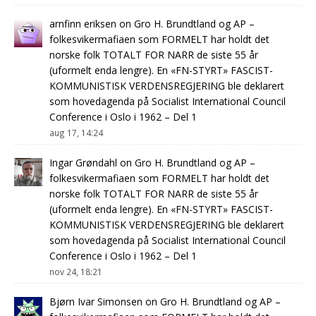
arnfinn eriksen
on
Gro H. Brundtland og AP –
folkesvikermafiaen som FORMELT har holdt det
norske folk TOTALT FOR NARR de siste 55 år
(uformelt enda lengre). En «FN-STYRT» FASCIST-
KOMMUNISTISK VERDENSREGJERING ble deklarert
som hovedagenda på Socialist International Council
Conference i Oslo i 1962 – Del 1
aug 17, 14:24
Ingar Grøndahl
on
Gro H. Brundtland og AP –
folkesvikermafiaen som FORMELT har holdt det
norske folk TOTALT FOR NARR de siste 55 år
(uformelt enda lengre). En «FN-STYRT» FASCIST-
KOMMUNISTISK VERDENSREGJERING ble deklarert
som hovedagenda på Socialist International Council
Conference i Oslo i 1962 – Del 1
nov 24, 18:21
Bjørn Ivar Simonsen
on
Gro H. Brundtland og AP –