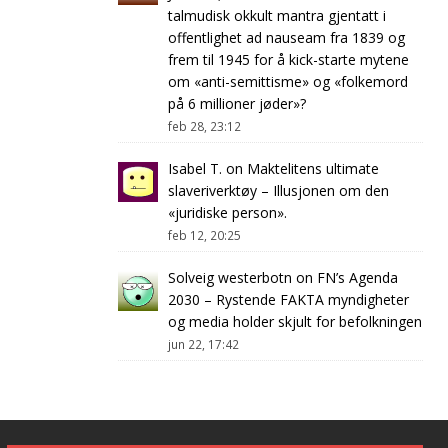
talmudisk okkult mantra gjentatt i
offentlighet ad nauseam fra 1839 og
frem til 1945 for å kick-starte mytene
om «anti-semittisme» og «folkemord
på 6 millioner jøder»?
feb 28, 23:12
Isabel T.
on
Maktelitens ultimate
slaveriverktøy – Illusjonen om den
«juridiske person».
feb 12, 20:25
Solveig westerbotn
on
FN’s Agenda
2030 – Rystende FAKTA myndigheter
og media holder skjult for befolkningen
jun 22, 17:42