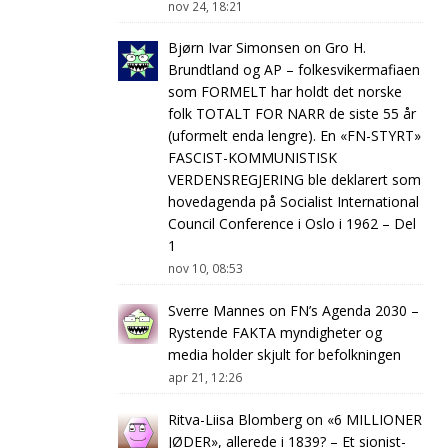
nov 24, 18:21
Bjørn Ivar Simonsen
on
Gro H.
Brundtland og AP – folkesvikermafiaen
som FORMELT har holdt det norske
folk TOTALT FOR NARR de siste 55 år
(uformelt enda lengre). En «FN-STYRT»
FASCIST-KOMMUNISTISK
VERDENSREGJERING ble deklarert som
hovedagenda på Socialist International
Council Conference i Oslo i 1962 – Del
1
nov 10, 08:53
Sverre Mannes
on
FN’s Agenda 2030 –
Rystende FAKTA myndigheter og
media holder skjult for befolkningen
apr 21, 12:26
Ritva-Liisa Blomberg
on
«6 MILLIONER
JØDER», allerede i 1839? – Et sionist-