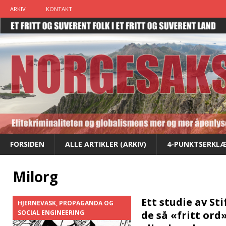
ARKIV
KONTAKT
FORSIDEN
ALLE ARTIKLER (ARKIV)
4-PUNKTSERKLÆ
Milorg
Ett studie av Sti
HJERNEVASK, PROPAGANDA OG
SOCIAL ENGINEERING
de så «fritt ord