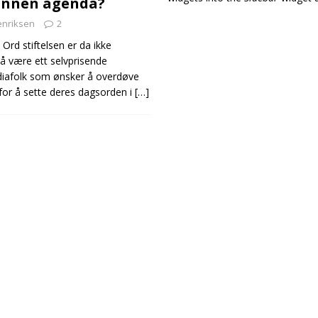
 annen agenda?
enriksen
2
 Ord stiftelsen er da ikke
 å være ett selvprisende
diafolk som ønsker å overdøve
 for å sette deres dagsorden i
[…]