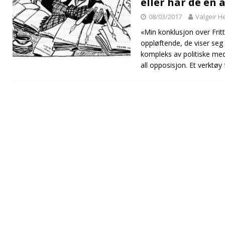
eller har de en
08/03/2017
Valgeir H
«Min konklusjon over Fritt
oppløftende, de viser seg
kompleks av politiske me
all opposisjon. Et verktøy