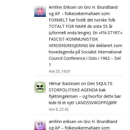
Arnfinn Eriksen
on
Gro H. Brundtland
og AP – folkesvikermafiaen som
FORMELT har holdt det norske folk
TOTALT FOR NARR de siste 55 år
(uformelt enda lengre). En «FN-STYRT»
FASCIST-KOMMUNISTISK
VERDENSREGJERING ble deklarert som
hovedagenda på Socialist International
Council Conference i Oslo i 1962 – Del
1
mai 25, 16:01
Hilmar Bastesen
on
Den SKJULTE
STORPOLITISKE AGENDA bak
flyktningekrisen – og hvorfor dette bør
lede til et nytt LANDSSVIKOPPGJØR!
nov 6, 22:42
arnfinn eriksen
on
Gro H. Brundtland
og AP – folkesvikermafiaen som