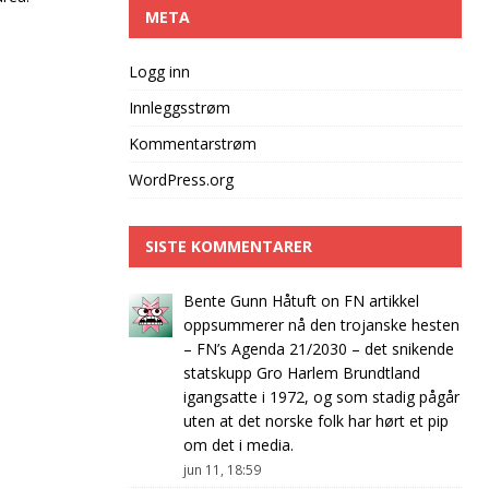
META
Logg inn
Innleggsstrøm
Kommentarstrøm
WordPress.org
SISTE KOMMENTARER
Bente Gunn Håtuft
on
FN artikkel
oppsummerer nå den trojanske hesten
– FN’s Agenda 21/2030 – det snikende
statskupp Gro Harlem Brundtland
igangsatte i 1972, og som stadig pågår
uten at det norske folk har hørt et pip
om det i media.
jun 11, 18:59