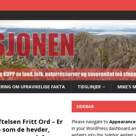
RING OM UFRAVIKELIGE FAKTA
TIDSLINJER
MIKE’S 
SIDEBAR
ftelsen Fritt Ord – Er
Please navigate to
Appearance
» som de hevder,
in your WordPress dashboard a
widgets into the
Sidebar
widget a