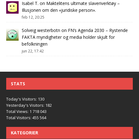
Isabel T.
on
Maktelitens ultimate slaveriverktøy –
Illusjonen om den «juridiske person».
feb 12, 20:25
Solveig westerbotn
on
FN’s Agenda 2030 – Rystende
FAKTA myndigheter og media holder skjult for
befolkningen
jun 22, 17:42
STATS
Today's Visitors:
130
Yesterday's Visitors:
182
Total Views:
1 718 043
Total Visitors:
455 564
KATEGORIER