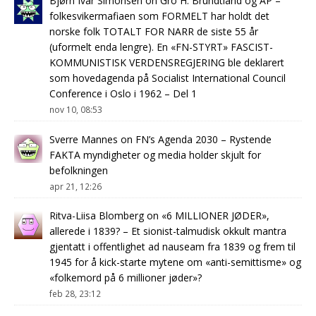
Bjørn Ivar Simonsen
on
Gro H. Brundtland og AP –
folkesvikermafiaen som FORMELT har holdt det
norske folk TOTALT FOR NARR de siste 55 år
(uformelt enda lengre). En «FN-STYRT» FASCIST-
KOMMUNISTISK VERDENSREGJERING ble deklarert
som hovedagenda på Socialist International Council
Conference i Oslo i 1962 – Del 1
nov 10, 08:53
Sverre Mannes
on
FN’s Agenda 2030 – Rystende
FAKTA myndigheter og media holder skjult for
befolkningen
apr 21, 12:26
Ritva-Liisa Blomberg
on
«6 MILLIONER JØDER»,
allerede i 1839? – Et sionist-talmudisk okkult mantra
gjentatt i offentlighet ad nauseam fra 1839 og frem til
1945 for å kick-starte mytene om «anti-semittisme» og
«folkemord på 6 millioner jøder»?
feb 28, 23:12