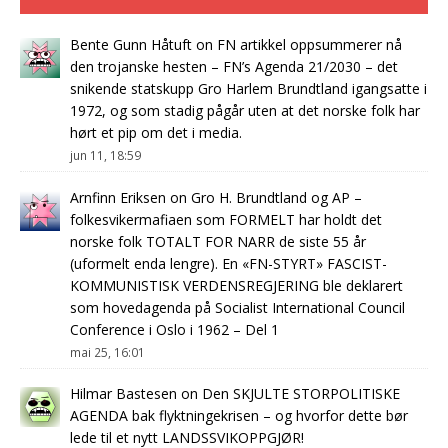
Bente Gunn Håtuft
on
FN artikkel oppsummerer nå
den trojanske hesten – FN’s Agenda 21/2030 – det
snikende statskupp Gro Harlem Brundtland igangsatte i
1972, og som stadig pågår uten at det norske folk har
hørt et pip om det i media.
jun 11, 18:59
Arnfinn Eriksen
on
Gro H. Brundtland og AP –
folkesvikermafiaen som FORMELT har holdt det
norske folk TOTALT FOR NARR de siste 55 år
(uformelt enda lengre). En «FN-STYRT» FASCIST-
KOMMUNISTISK VERDENSREGJERING ble deklarert
som hovedagenda på Socialist International Council
Conference i Oslo i 1962 – Del 1
mai 25, 16:01
Hilmar Bastesen
on
Den SKJULTE STORPOLITISKE
AGENDA bak flyktningekrisen – og hvorfor dette bør
lede til et nytt LANDSSVIKOPPGJØR!