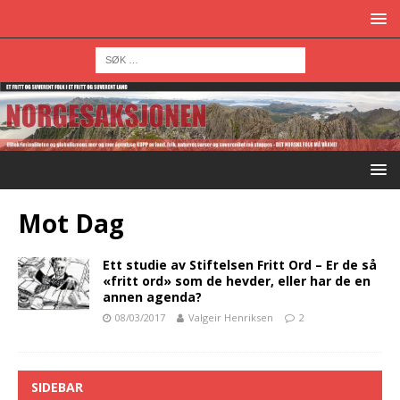
Mot Dag
Ett studie av Stiftelsen Fritt Ord – Er de så
«fritt ord» som de hevder, eller har de en
annen agenda?
08/03/2017
Valgeir Henriksen
2
SIDEBAR