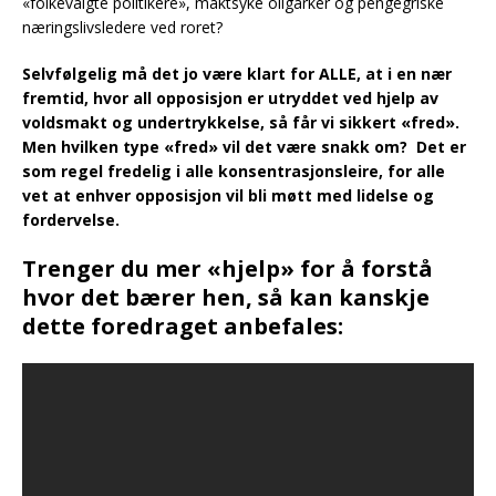
«folkevalgte politikere», maktsyke oligarker og pengegriske
næringslivsledere ved roret?
Selvfølgelig må det jo være klart for ALLE, at i en nær
fremtid, hvor all opposisjon er utryddet ved hjelp av
voldsmakt og undertrykkelse, så får vi sikkert «fred».
Men hvilken type «fred» vil det være snakk om? Det er
som regel fredelig i alle konsentrasjonsleire, for alle
vet at enhver opposisjon vil bli møtt med lidelse og
fordervelse.
Trenger du mer «hjelp» for å forstå
hvor det bærer hen, så kan kanskje
dette foredraget anbefales: