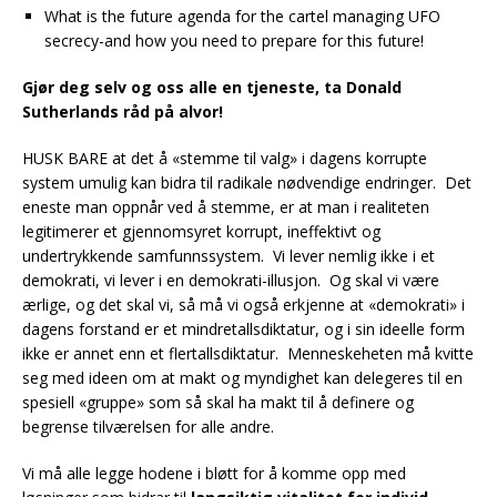
What is the future agenda for the cartel managing UFO
secrecy-and how you need to prepare for this future!
Gjør deg selv og oss alle en tjeneste, ta Donald
Sutherlands råd på alvor!
HUSK BARE at det å «stemme til valg» i dagens korrupte
system umulig kan bidra til radikale nødvendige endringer. Det
eneste man oppnår ved å stemme, er at man i realiteten
legitimerer et gjennomsyret korrupt, ineffektivt og
undertrykkende samfunnssystem. Vi lever nemlig ikke i et
demokrati, vi lever i en demokrati-illusjon. Og skal vi være
ærlige, og det skal vi, så må vi også erkjenne at «demokrati» i
dagens forstand er et mindretallsdiktatur, og i sin ideelle form
ikke er annet enn et flertallsdiktatur. Menneskeheten må kvitte
seg med ideen om at makt og myndighet kan delegeres til en
spesiell «gruppe» som så skal ha makt til å definere og
begrense tilværelsen for alle andre.
Vi må alle legge hodene i bløtt for å komme opp med