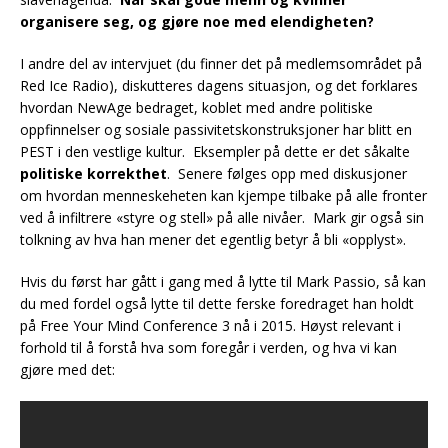
organisere seg, og gjøre noe med elendigheten?
I andre del av intervjuet (du finner det på medlemsområdet på
Red Ice Radio), diskutteres dagens situasjon, og det forklares
hvordan NewAge bedraget, koblet med andre politiske
oppfinnelser og sosiale passivitetskonstruksjoner har blitt en
PEST i den vestlige kultur. Eksempler på dette er det såkalte
politiske korrekthet
. Senere følges opp med diskusjoner
om hvordan menneskeheten kan kjempe tilbake på alle fronter
ved å infiltrere «styre og stell» på alle nivåer. Mark gir også sin
tolkning av hva han mener det egentlig betyr å bli «opplyst».
Hvis du først har gått i gang med å lytte til Mark Passio, så kan
du med fordel også lytte til dette ferske foredraget han holdt
på Free Your Mind Conference 3 nå i 2015. Høyst relevant i
forhold til å forstå hva som foregår i verden, og hva vi kan
gjøre med det: