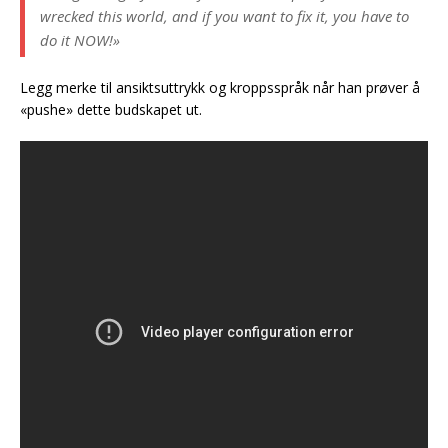
wrecked this world, and if you want to fix it, you have to
do it NOW!»
Legg merke til ansiktsuttrykk og kroppsspråk når han prøver å
«pushe» dette budskapet ut.