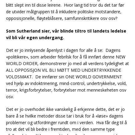
blitt slept inn til disse leirene. Hvor lang tid tror du det tar før
de utvider målgruppen til å inkludere politiske motstandere,
opposisjonelle, fløyteblåsere, samfunnskritikere osv osv?
Som Sutherland sier, vår blinde tiltro til landets ledelse
vil bli vår egen undergang.
Det er jo innlysende åpenlyst i dagen for alle å se: Dagens
«politikere», som arbeider febrilsk for å få innført denne NEW
WORLD ORDER, demonstrerer jo med all verdens tydelighet at
ALL OPPOSISJON VIL BLI MØTT MED UNDERTRYKKENDE
VOLDSMAKT. De innfører sin ONE WORLD GOVERNMENT
ved hjelp av indoktrinering, mind-control, undertrykkelse, vold,
terror, krigsforbrytelser, forbrytelser mot menneskeheten osv
osv.
Det er jo overhodet ikke vanskelig å erkjenne dette, det er jo
bare å se hvilke metoder disse tar i bruk for å «løse» dagens
problemer og utfordringer rundt om i verden. Hva får deg til å
tro at det vil bli bedre i fremtiden, med den samme type