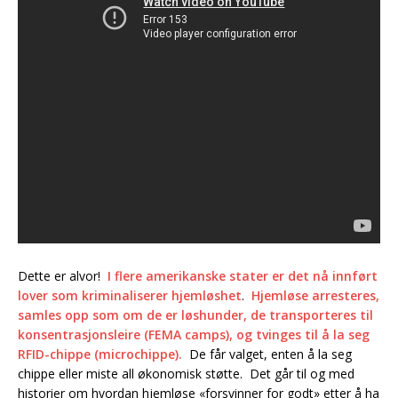
Dette er alvor!
I flere amerikanske stater er det nå innført
lover som kriminaliserer hjemløshet
.
Hjemløse arresteres,
samles opp som om de er løshunder, de transporteres til
konsentrasjonsleire (FEMA camps), og tvinges til å la seg
RFID-chippe (microchippe).
De får valget, enten å la seg
chippe eller miste all økonomisk støtte. Det går til og med
historier om hvordan hjemløse «forsvinner for godt» etter å ha