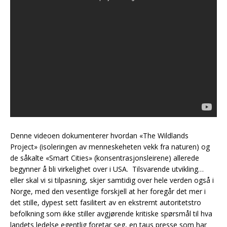
Denne videoen dokumenterer hvordan «The Wildlands
Project» (isoleringen av menneskeheten vekk fra naturen) og
de såkalte «Smart Cities» (konsentrasjonsleirene) allerede
begynner å bli virkelighet over i USA. Tilsvarende utvikling…
eller skal vi si tilpasning, skjer samtidig over hele verden også i
Norge, med den vesentlige forskjell at her foregår det mer i
det stille, dypest sett fasilitert av en ekstremt autoritetstro
befolkning som ikke stiller avgjørende kritiske spørsmål til hva
landets ledelse egentlig foretar seg, en taus presse som har