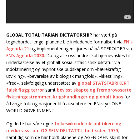
GLOBAL TOTALITARIAN DICTATORSHIP
har vært på
tegnebordet lenge, planene ble innledende formalisert via
FN’s
Agenda 21
og implementeringen kjøres nå på STEROIDER via
FN’s Agenda 2030
. Du og alle oss andre skal hjernevaskes til
underkastelse av et globalt sosialistfascistisk diktatur via
indoktrinering og hypnotiske budskaper om «bærekraftig
utvikling», «bevarelse av biologisk mangfold», «likestilling»,
«fred», selvfølgelig understøttet av
global STATSFABRIKERT
falsk flagg terror
samt
bevisst skapte og fremprovoserte
flyktningestrømmer, krigshandlinger og globalt kaos
for
å tvinge folk og nasjoner til å akseptere en FN-styrt ONE
WORLD GOVERNMENT.
Og dette har våre egne
folkesvikende rikspolitikere og
media visst om OG SELV DELTATT I, helt siden 1979
,
samtidig som de har holdt planene og AGENDAEN skjult for