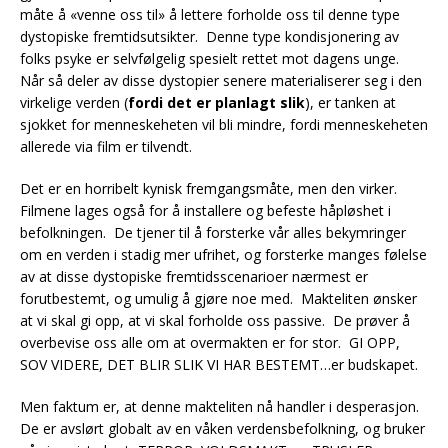
måte å «venne oss til» å lettere forholde oss til denne type
dystopiske fremtidsutsikter. Denne type kondisjonering av
folks psyke er selvfølgelig spesielt rettet mot dagens unge.
Når så deler av disse dystopier senere materialiserer seg i den
virkelige verden (
fordi det er planlagt slik
), er tanken at
sjokket for menneskeheten vil bli mindre, fordi menneskeheten
allerede via film er tilvendt.
Det er en horribelt kynisk fremgangsmåte, men den virker.
Filmene lages også for å installere og befeste håpløshet i
befolkningen. De tjener til å forsterke vår alles bekymringer
om en verden i stadig mer ufrihet, og forsterke manges følelse
av at disse dystopiske fremtidsscenarioer nærmest er
forutbestemt, og umulig å gjøre noe med. Makteliten ønsker
at vi skal gi opp, at vi skal forholde oss passive. De prøver å
overbevise oss alle om at overmakten er for stor. GI OPP,
SOV VIDERE, DET BLIR SLIK VI HAR BESTEMT…er budskapet.
Men faktum er, at denne makteliten nå handler i desperasjon.
De er avslørt globalt av en våken verdensbefolkning, og bruker