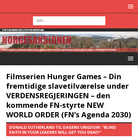
Filmserien Hunger Games – Din
fremtidige slavetilværelse under
VERDENSREGJERINGEN – den
kommende FN-styrte NEW
WORLD ORDER (FN’s Agenda 2030)
DONALD SUTHERLAND TIL DAGENS UNGDOM: "BLIND
FAITH IN YOUR LEADERS WILL GET YOU DEAD!"