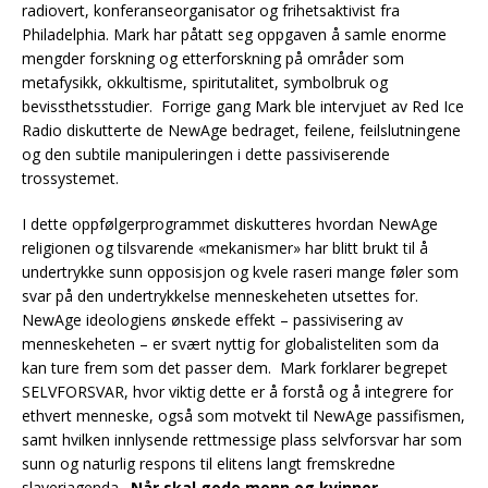
radiovert, konferanseorganisator og frihetsaktivist fra
Philadelphia. Mark har påtatt seg oppgaven å samle enorme
mengder forskning og etterforskning på områder som
metafysikk, okkultisme, spiritutalitet, symbolbruk og
bevissthetsstudier. Forrige gang Mark ble intervjuet av Red Ice
Radio diskutterte de NewAge bedraget, feilene, feilslutningene
og den subtile manipuleringen i dette passiviserende
trossystemet.
I dette oppfølgerprogrammet diskutteres hvordan NewAge
religionen og tilsvarende «mekanismer» har blitt brukt til å
undertrykke sunn opposisjon og kvele raseri mange føler som
svar på den undertrykkelse menneskeheten utsettes for.
NewAge ideologiens ønskede effekt – passivisering av
menneskeheten – er svært nyttig for globalisteliten som da
kan ture frem som det passer dem. Mark forklarer begrepet
SELVFORSVAR, hvor viktig dette er å forstå og å integrere for
ethvert menneske, også som motvekt til NewAge passifismen,
samt hvilken innlysende rettmessige plass selvforsvar har som
sunn og naturlig respons til elitens langt fremskredne
slaveriagenda.
Når skal gode menn og kvinner