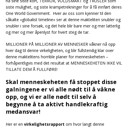
nå sine siste kort, TERROR, VOLDSMAKT og TRUSLER som
siste mulighet, og siste krampetrekninger for å få innført deres
One World Government. Hver av oss som kjenner til den
såkalte «globalist timeline» ser at denne makteliten snubler og
snubler i sine forsøk, og det hele blir bare mer og mer latterlig
og mer og mer åpenlyst for hvert steg de tar.
MILLIONER PÅ MILLIONER AV MENNESKER våkner nå opp
hver dag til denne virkeligheten, og blir fullstendig klar over
denne maktelitens horrible planer for menneskeheten –
forhåpentligvis med det resultat at MENNESKEHETEN IKKE VIL
TILLATE DEM Å FULLFØRE!
Skal menneskeheten få stoppet disse
galningene er vi alle nødt til å våkne
opp, og vi er alle nødt til selv å
begynne å ta aktivt handlekraftig
medansvar!
Her er en
virkelighetsrapport
om hvor langt denne