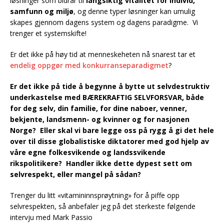
løsninger som bidrar til
langsiktig vitalitet for individ,
samfunn og miljø
, og denne typer løsninger kan umulig
skapes gjennom dagens system og dagens paradigme. Vi
trenger et systemskifte!
Er det ikke på høy tid at menneskeheten nå snarest tar et
endelig oppgør med konkurranseparadigmet
?
Er det ikke på tide å begynne å bytte ut selvdestruktiv
underkastelse med BÆREKRAFTIG SELVFORSVAR, både
for deg selv, din familie, for dine naboer, venner,
bekjente, landsmenn- og kvinner og for nasjonen
Norge? Eller skal vi bare legge oss på rygg å gi det hele
over til disse globalistiske diktatorer med god hjelp av
våre egne folkesvikende og landssvikende
rikspolitikere? Handler ikke dette dypest sett om
selvrespekt, eller mangel på sådan?
Trenger du litt «vitamininnsprøytning» for å piffe opp
selvrespekten, så anbefaler jeg på det sterkeste følgende
intervju med Mark Passio