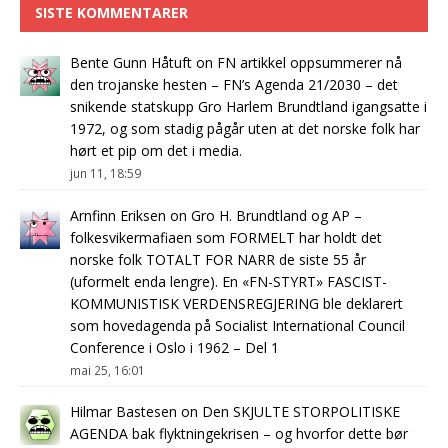
SISTE KOMMENTARER
Bente Gunn Håtuft
on
FN artikkel oppsummerer nå
den trojanske hesten – FN’s Agenda 21/2030 – det
snikende statskupp Gro Harlem Brundtland igangsatte i
1972, og som stadig pågår uten at det norske folk har
hørt et pip om det i media.
jun 11, 18:59
Arnfinn Eriksen
on
Gro H. Brundtland og AP –
folkesvikermafiaen som FORMELT har holdt det
norske folk TOTALT FOR NARR de siste 55 år
(uformelt enda lengre). En «FN-STYRT» FASCIST-
KOMMUNISTISK VERDENSREGJERING ble deklarert
som hovedagenda på Socialist International Council
Conference i Oslo i 1962 – Del 1
mai 25, 16:01
Hilmar Bastesen
on
Den SKJULTE STORPOLITISKE
AGENDA bak flyktningekrisen – og hvorfor dette bør