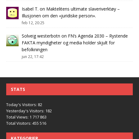
Isabel T.
on
Maktelitens ultimate slaveriverktøy –
Illusjonen om den «juridiske person».
feb 12, 20:25
Solveig westerbotn
on
FN’s Agenda 2030 – Rystende
FAKTA myndigheter og media holder skjult for
befolkningen
jun 22, 17:42
STATS
Today's Visitors:
82
Yesterday's Visitors:
182
Total Views:
1 717 863
Total Visitors:
455 516
KATEGORIER