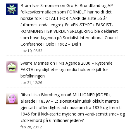
Bjørn Ivar Simonsen
on
Gro H. Brundtland og AP –
folkesvikermafiaen som FORMELT har holdt det
norske folk TOTALT FOR NARR de siste 55 år
(uformelt enda lengre). En «FN-STYRT» FASCIST-
KOMMUNISTISK VERDENSREGJERING ble deklarert
som hovedagenda på Socialist International Council
Conference i Oslo i 1962 – Del 1
nov 10, 08:53
Sverre Mannes
on
FN’s Agenda 2030 – Rystende
FAKTA myndigheter og media holder skjult for
befolkningen
apr 21, 12:26
Ritva-Liisa Blomberg
on
«6 MILLIONER JØDER»,
allerede i 1839? – Et sionist-talmudisk okkult mantra
gjentatt i offentlighet ad nauseam fra 1839 og frem til
1945 for å kick-starte mytene om «anti-semittisme» og
«folkemord på 6 millioner jøder»?
feb 28, 23:12