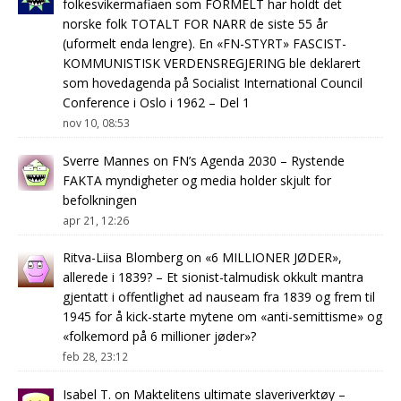
folkesvikermafiaen som FORMELT har holdt det
norske folk TOTALT FOR NARR de siste 55 år
(uformelt enda lengre). En «FN-STYRT» FASCIST-
KOMMUNISTISK VERDENSREGJERING ble deklarert
som hovedagenda på Socialist International Council
Conference i Oslo i 1962 – Del 1
nov 10, 08:53
Sverre Mannes
on
FN’s Agenda 2030 – Rystende
FAKTA myndigheter og media holder skjult for
befolkningen
apr 21, 12:26
Ritva-Liisa Blomberg
on
«6 MILLIONER JØDER»,
allerede i 1839? – Et sionist-talmudisk okkult mantra
gjentatt i offentlighet ad nauseam fra 1839 og frem til
1945 for å kick-starte mytene om «anti-semittisme» og
«folkemord på 6 millioner jøder»?
feb 28, 23:12
Isabel T.
on
Maktelitens ultimate slaveriverktøy –