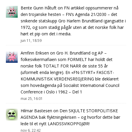
Bente Gunn Håtuft
on
FN artikkel oppsummerer nå
den trojanske hesten – FN’s Agenda 21/2030 – det
snikende statskupp Gro Harlem Brundtland igangsatte i
1972, og som stadig pågår uten at det norske folk har
hørt et pip om det i media.
jun 11, 18:59
Arnfinn Eriksen
on
Gro H. Brundtland og AP –
folkesvikermafiaen som FORMELT har holdt det
norske folk TOTALT FOR NARR de siste 55 år
(uformelt enda lengre). En «FN-STYRT» FASCIST-
KOMMUNISTISK VERDENSREGJERING ble deklarert
som hovedagenda på Socialist International Council
Conference i Oslo i 1962 – Del 1
mai 25, 16:01
Hilmar Bastesen
on
Den SKJULTE STORPOLITISKE
AGENDA bak flyktningekrisen – og hvorfor dette bør
lede til et nytt LANDSSVIKOPPGJØR!
nov 6, 22:42