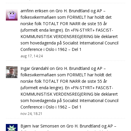
arnfinn eriksen
on
Gro H. Brundtland og AP –
folkesvikermafiaen som FORMELT har holdt det
norske folk TOTALT FOR NARR de siste 55 år
(uformelt enda lengre). En «FN-STYRT» FASCIST-
KOMMUNISTISK VERDENSREGJERING ble deklarert
som hovedagenda på Socialist International Council
Conference i Oslo i 1962 – Del 1
aug 17, 14:24
Ingar Grøndahl
on
Gro H. Brundtland og AP –
folkesvikermafiaen som FORMELT har holdt det
norske folk TOTALT FOR NARR de siste 55 år
(uformelt enda lengre). En «FN-STYRT» FASCIST-
KOMMUNISTISK VERDENSREGJERING ble deklarert
som hovedagenda på Socialist International Council
Conference i Oslo i 1962 – Del 1
nov 24, 18:21
Bjørn Ivar Simonsen
on
Gro H. Brundtland og AP –