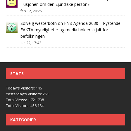
Illusjonen om den «juridiske person».
feb 12, 20:25
Solveig westerbotn
on
FN’s Agenda 2030 – Rystende
FAKTA myndigheter og media holder skjult for
befolkningen
jun 22, 17:42
STATS
Today's Visitors:
146
Yesterday's Visitors:
251
Total Views:
1 721 738
Total Visitors:
456 184
KATEGORIER