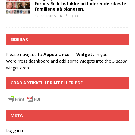
Forbes Rich List ikke inkluderer de rikeste
familiene på planeten.
15/10/2015
Pål
6
SIDEBAR
Please navigate to
Appearance → Widgets
in your
WordPress dashboard and add some widgets into the
Sidebar
widget area.
GRAB ARTIKKEL I PRINT ELLER PDF
META
Logg inn