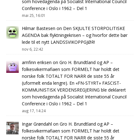
som hovedagenda på Socialist International Council
Conference i Oslo i 1962 – Del 1
mai 25, 16:01
Hilmar Bastesen
on
Den SKJULTE STORPOLITISKE
AGENDA bak flyktningekrisen – og hvorfor dette bør
lede til et nytt LANDSSVIKOPPGJØR!
nov 6, 22:42
arnfinn eriksen
on
Gro H. Brundtland og AP –
folkesvikermafiaen som FORMELT har holdt det
norske folk TOTALT FOR NARR de siste 55 år
(uformelt enda lengre). En «FN-STYRT» FASCIST-
KOMMUNISTISK VERDENSREGJERING ble deklarert
som hovedagenda på Socialist International Council
Conference i Oslo i 1962 – Del 1
aug 17, 14:24
Ingar Grøndahl
on
Gro H. Brundtland og AP –
folkesvikermafiaen som FORMELT har holdt det
norske folk TOTALT FOR NARR de siste 55 år