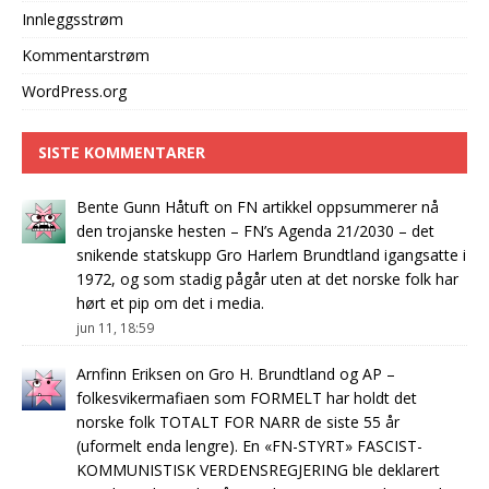
Innleggsstrøm
Kommentarstrøm
WordPress.org
SISTE KOMMENTARER
Bente Gunn Håtuft
on
FN artikkel oppsummerer nå
den trojanske hesten – FN’s Agenda 21/2030 – det
snikende statskupp Gro Harlem Brundtland igangsatte i
1972, og som stadig pågår uten at det norske folk har
hørt et pip om det i media.
jun 11, 18:59
Arnfinn Eriksen
on
Gro H. Brundtland og AP –
folkesvikermafiaen som FORMELT har holdt det
norske folk TOTALT FOR NARR de siste 55 år
(uformelt enda lengre). En «FN-STYRT» FASCIST-
KOMMUNISTISK VERDENSREGJERING ble deklarert