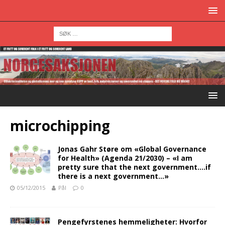
microchipping
Jonas Gahr Støre om «Global Governance
for Health» (Agenda 21/2030) – «I am
pretty sure that the next government….if
there is a next government…»
05/12/2015
Pål
0
Pengefyrstenes hemmeligheter: Hvorfor