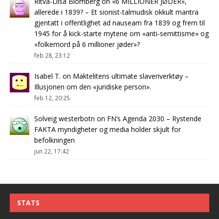
Ritva-Liisa Blomberg
on
«6 MILLIONER JØDER»,
allerede i 1839? – Et sionist-talmudisk okkult mantra
gjentatt i offentlighet ad nauseam fra 1839 og frem til
1945 for å kick-starte mytene om «anti-semittisme» og
«folkemord på 6 millioner jøder»?
feb 28, 23:12
Isabel T.
on
Maktelitens ultimate slaveriverktøy –
Illusjonen om den «juridiske person».
feb 12, 20:25
Solveig westerbotn
on
FN’s Agenda 2030 – Rystende
FAKTA myndigheter og media holder skjult for
befolkningen
jun 22, 17:42
STATS