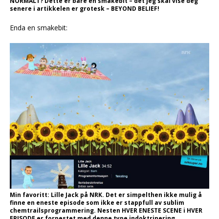
NORMALT? Dette er bare en smakebit – det jeg skal vise deg
senere i artikkelen er grotesk – BEYOND BELIEF!
Enda en smakebit:
Min favoritt: Lille Jack på NRK. Det er simpelthen ikke mulig å
finne en eneste episode som ikke er stappfull av sublim
chemtrailsprogrammering. Nesten HVER ENESTE SCENE i HVER
EPISODE er forpestet med denne type indoktrinering.