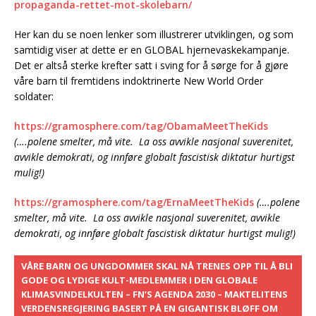
propaganda-rettet-mot-skolebarn/
Her kan du se noen lenker som illustrerer utviklingen, og som
samtidig viser at dette er en GLOBAL hjernevaskekampanje.
Det er altså sterke krefter satt i sving for å sørge for å gjøre
våre barn til fremtidens indoktrinerte New World Order
soldater:
https://gramosphere.com/tag/ObamaMeetTheKids
(….polene smelter, må vite. La oss avvikle nasjonal suverenitet,
avvikle demokrati, og innføre globalt fascistisk diktatur hurtigst
mulig!)
https://gramosphere.com/tag/ErnaMeetTheKids
(….polene
smelter, må vite. La oss avvikle nasjonal suverenitet, avvikle
demokrati, og innføre globalt fascistisk diktatur hurtigst mulig!)
VÅRE BARN OG UNGDOMMER SKAL NÅ TRENES OPP TIL Å BLI
GODE OG LYDIGE KULT-MEDLEMMER I DEN GLOBALE
KLIMASVINDELKULTEN – FN’S AGENDA 2030 – MAKTELITENS
VERDENSREGJERING BASERT PÅ EN GIGANTISK BLØFF OM