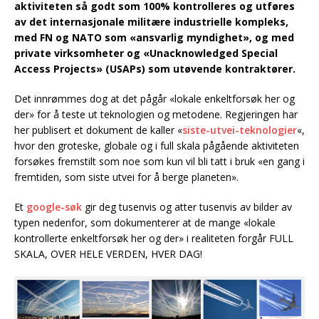
aktiviteten så godt som 100% kontrolleres og utføres
av det internasjonale militære industrielle kompleks,
med FN og NATO som «ansvarlig myndighet», og med
private virksomheter og «Unacknowledged Special
Access Projects» (USAPs) som utøvende kontraktører.
Det innrømmes dog at det pågår «lokale enkeltforsøk her og
der» for å teste ut teknologien og metodene. Regjeringen har
her publisert et dokument de kaller «
siste-utvei-teknologier
«,
hvor den groteske, globale og i full skala pågående aktiviteten
forsøkes fremstilt som noe som kun vil bli tatt i bruk «en gang i
fremtiden, som siste utvei for å berge planeten».
Et
google-søk
gir deg tusenvis og atter tusenvis av bilder av
typen nedenfor, som dokumenterer at de mange «lokale
kontrollerte enkeltforsøk her og der» i realiteten forgår FULL
SKALA, OVER HELE VERDEN, HVER DAG!