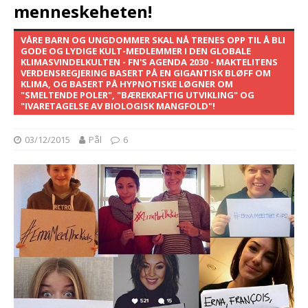
menneskeheten!
VÅRE BARN OG UNGDOMMER SKAL NÅ TRENES OPP TIL Å BLI
GODE OG LYDIGE KULT-MEDLEMMER I DEN GLOBALE
KLIMASVINDELKULTEN - FN'S AGENDA 2030 - MAKTELITENS
VERDENSREGJERING BASERT PÅ EN GIGANTISK BLØFF OM
KLIMA, OG BASERT PÅ HYPNOTISKE LØGNER OM
"SMELTENDE POLER", "BÆREKRAFTIG UTVIKLING" OG
"IVARETAGELSE AV BIOLOGISK MANGFOLD"!
03/12/2015
Pål
6