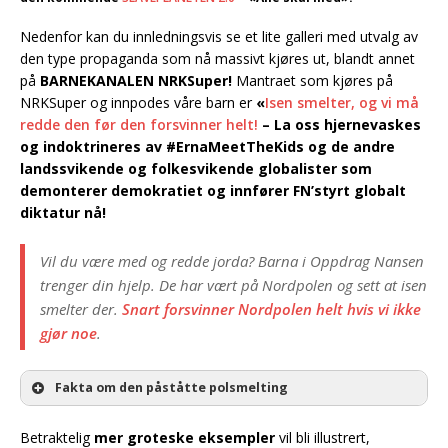
Nedenfor kan du innledningsvis se et lite galleri med utvalg av
den type propaganda som nå massivt kjøres ut, blandt annet
på
BARNEKANALEN NRKSuper!
Mantraet som kjøres på
NRKSuper og innpodes våre barn er
«
Isen smelter, og vi må
redde den før den forsvinner helt!
– La oss hjernevaskes
og indoktrineres av #ErnaMeetTheKids og de andre
landssvikende og folkesvikende globalister som
demonterer demokratiet og innfører FN’styrt globalt
diktatur nå!
Vil du være med og redde jorda? Barna i Oppdrag Nansen
trenger din hjelp. De har vært på Nordpolen og sett at isen
smelter der.
Snart forsvinner Nordpolen helt hvis vi ikke
gjør noe
.
Fakta om den påståtte polsmelting
Betraktelig
mer groteske eksempler
vil bli illustrert,