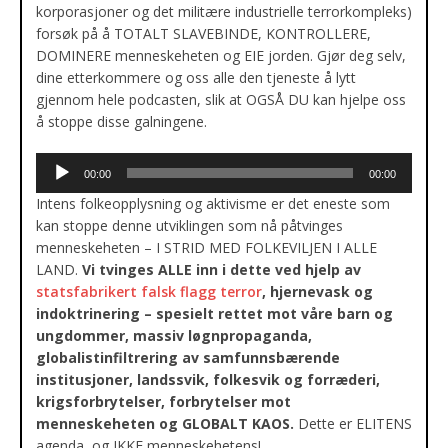
korporasjoner og det militære industrielle terrorkompleks)
forsøk på å TOTALT SLAVEBINDE, KONTROLLERE,
DOMINERE menneskeheten og EIE jorden. Gjør deg selv,
dine etterkommere og oss alle den tjeneste å lytt
gjennom hele podcasten, slik at OGSÅ DU kan hjelpe oss
å stoppe disse galningene.
Lydavspiller
00:00
00:00
Intens folkeopplysning og aktivisme er det eneste som
kan stoppe denne utviklingen som nå påtvinges
menneskeheten – I STRID MED FOLKEVILJEN I ALLE
LAND.
Vi tvinges ALLE inn i dette ved hjelp av
statsfabrikert falsk flagg terror
, hjernevask og
indoktrinering – spesielt rettet mot våre barn og
ungdommer, massiv løgnpropaganda,
globalistinfiltrering av samfunnsbærende
institusjoner, landssvik, folkesvik og forræderi,
krigsforbrytelser, forbrytelser mot
menneskeheten og GLOBALT KAOS.
Dette er ELITENS
agenda, og IKKE menneskehetens!