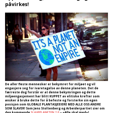
påvirkes!
De aller fleste mennesker er bekymret for miljøet og vil
engasjere seg for ivaretagelse av denne planeten. Det de
færreste dog forstår er at denne bekymringen og dette
miljøengasjement har blitt KUPPET av elitiske krefter som
ønsker å bruke dette for å befeste og forsterke sin egen
posisjon som GLOBALE PLANTASJEEIERE MED ALLE OSS ANDRE
SOM SLAVER! Som Jens Stoltenberg og Arbeiderpartiet sier om
den kommende
SLAVEPLANETEN 2.0
– «Alle skal med»!