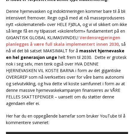
Denne hjernevasken og indoktrineringen kommer bare til å bli
intensivert fremover. Regn også med at nå masseproduseres
nytt «skolemateriell» over HELE FJØLA, og vi vil sikkert om ikke
så lenge få en ny tilpasset «skolereform» fundamentert på en
GIGANTISK GLOBAL KLIMASVINDEL!
Verdensregjeringen
planlegges å være full skala implementert innen 2030
, så
nå vil det bli satset MAKSIMALT for å
massivt hjernevaske
en hel generasjon unge
helt frem til 2030. Dette er grotesk
nok i seg selv, men tenk også over HVA DENNE
HJERNEVASKEN VIL KOSTE BARNA i form av det gigantiske
OVERGREP som nå iverksettes over for våre barns autonomi
og selvutvikling, og hva dette vil koste samfunnet i form av at
denne massive hjernevaskekampanjen finansieres av VÅRE
FELLES SKATTEPENGER – uansett om du støtter denne
agendaen eller ei.
Her har du en oppegående barnefar som bruker YouTube til å
kommentere svineriet: