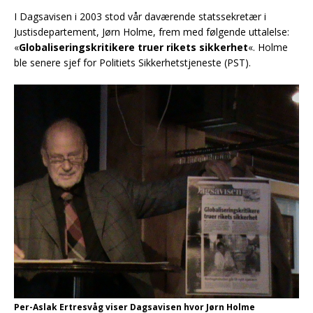
I Dagsavisen i 2003 stod vår daværende statssekretær i
Justisdepartement, Jørn Holme, frem med følgende uttalelse:
«
Globaliseringskritikere truer rikets sikkerhet
«. Holme
ble senere sjef for Politiets Sikkerhetstjeneste (PST).
Per-Aslak Ertresvåg viser Dagsavisen hvor Jørn Holme