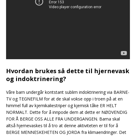
In searching for a new enemy to unite us,
we
came up with the idea
that pollution, the
threat of global warming, water shortages,
famine and the like would fit the bill
Hvordan brukes så dette til hjernevask
og indoktrinering?
Våre barn undergår kontstant sublim indoktrinering via BARNE-
TV og TEGNEFILM for at de skal vokse opp i troen på at en
himmel full av kjemikaliestriper og kjemisk tåke ER HELT
NORMALT. Dette for å innpode dem at dette er NØDVENDIG
FOR Å BERGE OSS ALLE FRA UNDERGANGEN. Barna skal
altså hjernevaskes til å tro at denne aktiviteten er til for å
BERGE MENNESKEHETEN OG JORDA fra klimaendringer. Det