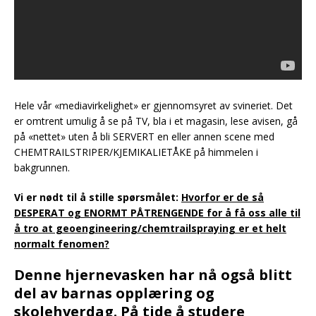
Hele vår «mediavirkelighet» er gjennomsyret av svineriet. Det
http://www.imdb.com/title/tt1414863/
er omtrent umulig å se på TV, bla i et magasin, lese avisen, gå
på «nettet» uten å bli SERVERT en eller annen scene med
CHEMTRAILSTRIPER/KJEMIKALIETÅKE på himmelen i
bakgrunnen.
Vi er nødt til å stille spørsmålet:
Hvorfor er de så
DESPERAT og ENORMT PÅTRENGENDE for å få oss alle til
å tro at geoengineering/chemtrailspraying er et helt
normalt fenomen?
Denne hjernevasken har nå også blitt
del av barnas opplæring og
skolehverdag. På tide å studere