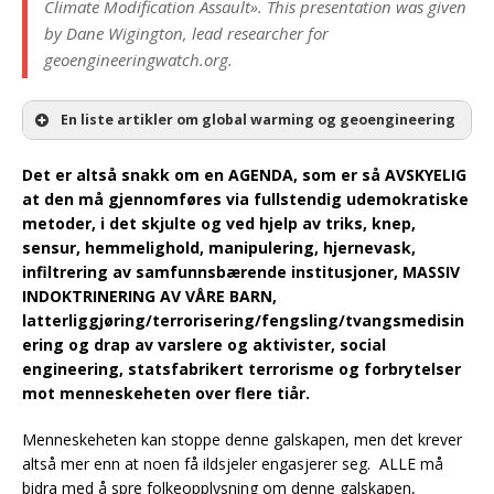
Climate Modification Assault». This presentation was given
by Dane Wigington, lead researcher for
geoengineeringwatch.org.
En liste artikler om global warming og geoengineering
Det er altså snakk om en AGENDA, som er så AVSKYELIG
at den må gjennomføres via fullstendig udemokratiske
metoder, i det skjulte og ved hjelp av triks, knep,
sensur, hemmelighold, manipulering, hjernevask,
infiltrering av samfunnsbærende institusjoner, MASSIV
INDOKTRINERING AV VÅRE BARN,
latterliggjøring/terrorisering/fengsling/tvangsmedisin
ering og drap av varslere og aktivister, social
engineering, statsfabrikert terrorisme og forbrytelser
mot menneskeheten over flere tiår.
Menneskeheten kan stoppe denne galskapen, men det krever
altså mer enn at noen få ildsjeler engasjerer seg. ALLE må
bidra med å spre folkeopplysning om denne galskapen,