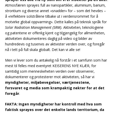
Atmosfæren sprayes full av nanopartikler, aluminium, barium,
strontium og diverse annet «snadder» for – som det hevdes –
å «reflektere solstrålene tilbake ut i verdensrommet for å
motvirke global oppvarming». Dette kalles på teknisk språk for
Solar Radiation Management (SRM).
Aktiviteten
,
teknologiene
og patentene er offenlig kjent og tilgjengelig for allmenheten,
aktiviteten dokumenteres daglig på video og bilder av
hundredevis og tusenvis av aktivister verden over, og foregår
nå i tett på full skala globalt. Det kan vi alle se!
Men vi lever som du antakelig nå forstår i et samfunn som har
mest til felles med eventyret KEISERENS NYE KLÆR, for
samtidig som menneskeheten verden over observerer,
dokumenterer og protesterer mot aktiviteten, så har vi
myndigheter, miljøbevegelser, værtjenestene,
forsvaret og media som krampaktig nekter for at det
foregår
.
FAKTA: Ingen myndigheter har kontroll med hva som
faktisk sprayes over det enkelte lands territorium, da