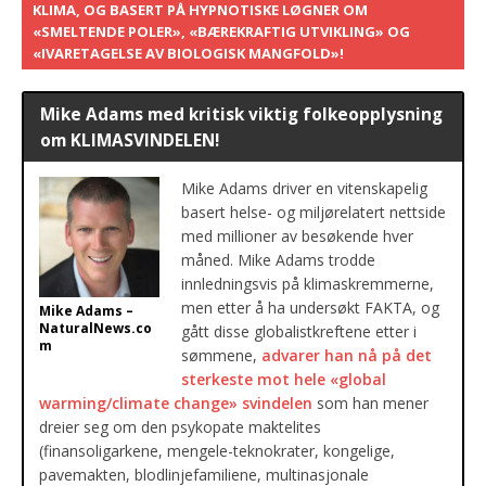
KLIMA, OG BASERT PÅ HYPNOTISKE LØGNER OM
«SMELTENDE POLER», «BÆREKRAFTIG UTVIKLING» OG
«IVARETAGELSE AV BIOLOGISK MANGFOLD»!
Mike Adams med kritisk viktig folkeopplysning
om KLIMASVINDELEN!
Mike Adams driver en vitenskapelig
basert helse- og miljørelatert nettside
med millioner av besøkende hver
måned. Mike Adams trodde
innledningsvis på klimaskremmerne,
men etter å ha undersøkt FAKTA, og
Mike Adams –
NaturalNews.co
gått disse globalistkreftene etter i
m
sømmene,
advarer han nå på det
sterkeste mot hele «global
warming/climate change» svindelen
som han mener
dreier seg om den psykopate maktelites
(finansoligarkene, mengele-teknokrater, kongelige,
pavemakten, blodlinjefamiliene, multinasjonale