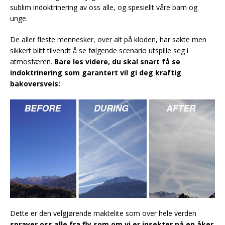
sublim indoktrinering av oss alle, og spesiellt våre barn og
unge.
De aller fleste mennesker, over alt på kloden, har sakte men
sikkert blitt tilvendt å se følgende scenario utspille seg i
atmosfæren.
Bare les videre, du skal snart få se
indoktrinering som garantert vil gi deg kraftig
bakoversveis:
Dette er den velgjørende maktelite som over hele verden
sprayer oss alle fra fly som om vi er insekter på en åker
.