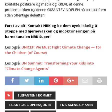
kontakte politikere og media og KREVE at denne
problematikken og denne GIGANTSVINDELEN nå blir tatt frem
i den offentlige debatten!
Først av alt: Kontakt NRK og be dem øyeblikkelig å
stoppe med hjernevasken og indoktrineringen på
barnekanalen NRK Super!
Les også:
UNICEF: We Must Fight Climate Change — for
the Children (of Course)
Les også:
UN Summit: Transforming Your Kids into
“Climate Change Agents”
ELEFANTEN I ROMMET
FALSK FLAGG OPERASJONER
FN'S AGENDA 21/2030