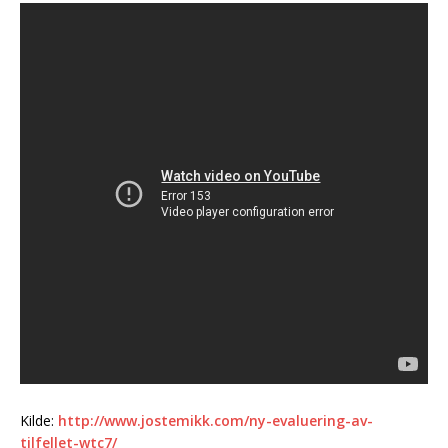
Kilde:
http://www.jostemikk.com/ny-evaluering-av-
tilfellet-wtc7/