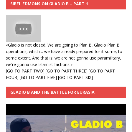
SIBEL EDMONS ON GLADIO B – PART 1
«Gladio is not closed. We are going to Plan B, Gladio Plan B
operations, which… we have already prepared for it some, to
some extent. And that is: we are not gonna use paramilitary,
we’re gonna use Islamist factions.»
[
GO TO PART TWO
] [
GO TO PART THREE
] [
GO TO PART
FOUR
] [
GO TO PART FIVE
] [
GO TO PART SIX
]
GLADIO B AND THE BATTLE FOR EURASIA