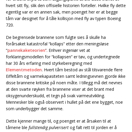
hvert sitt fly, slik den offisielle historien forteller. Hvilke fly dette
egentlig var er en annen sak, men poenget her er at begge
tårn var designet for å tåle kollisjon med fly av typen Boeing
720.
De begrensede brannene som fulgte sies å skulle ha
forårsaket katastrofal “kollaps” etter den meningsløse
“
pannekaketeorien
”. Enhver ingeniør vet at
forklaringsmodellen for “kollapsen” er tøv, og undertegnede
har 30 års erfaring med styrkeberegning med
Elementmetoden
. Hvert tårn bestod av stål tilsvarende flere
Eiffeltårn og varmekapasiteten samt ledningsevnen gjorde ikke
disse brannene kritiske på noen måte. I tillegg må det nevnes
at den svarte røyken fra brannene viser at det brant med
oksygenunderskudd, et tegn på svak varmeutvikling.
Mennesker ble også observert i hullet på det ene bygget, noe
som underbygger det samme.
Dette kjenner mange til, og poenget er at årsaken til at
tårnene ble
fullstendig pulverisert
og falt rett til jorden er å