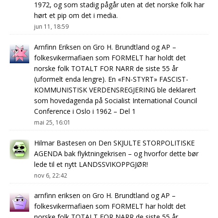
1972, og som stadig pågår uten at det norske folk har
hørt et pip om det i media.
jun 11, 18:59
Arnfinn Eriksen
on
Gro H. Brundtland og AP –
folkesvikermafiaen som FORMELT har holdt det
norske folk TOTALT FOR NARR de siste 55 år
(uformelt enda lengre). En «FN-STYRT» FASCIST-
KOMMUNISTISK VERDENSREGJERING ble deklarert
som hovedagenda på Socialist International Council
Conference i Oslo i 1962 – Del 1
mai 25, 16:01
Hilmar Bastesen
on
Den SKJULTE STORPOLITISKE
AGENDA bak flyktningekrisen – og hvorfor dette bør
lede til et nytt LANDSSVIKOPPGJØR!
nov 6, 22:42
arnfinn eriksen
on
Gro H. Brundtland og AP –
folkesvikermafiaen som FORMELT har holdt det
norske folk TOTALT FOR NARR de siste 55 år