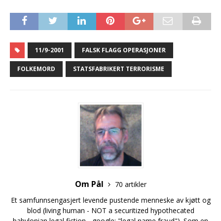
11/9-2001
FALSK FLAGG OPERASJONER
FOLKEMORD
STATSFABRIKERT TERRORISME
Om Pål
70 artikler
Et samfunnsengasjert levende pustende menneske av kjøtt og
blod (living human - NOT a securitized hypothecated
babylonian legal fiction - google: "legal name fraud"). Som en