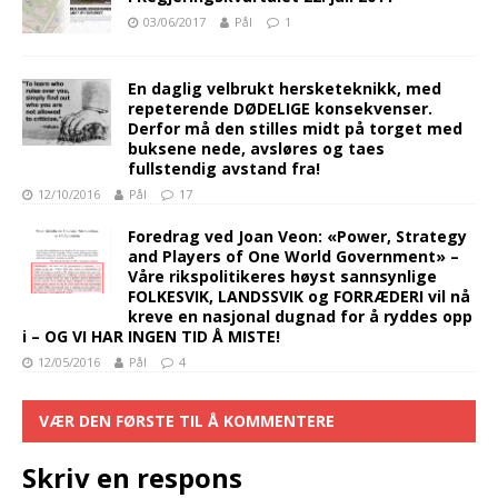
03/06/2017
Pål
1
En daglig velbrukt hersketeknikk, med
repeterende DØDELIGE konsekvenser.
Derfor må den stilles midt på torget med
buksene nede, avsløres og taes
fullstendig avstand fra!
12/10/2016
Pål
17
Foredrag ved Joan Veon: «Power, Strategy
and Players of One World Government» –
Våre rikspolitikeres høyst sannsynlige
FOLKESVIK, LANDSSVIK og FORRÆDERI vil nå
kreve en nasjonal dugnad for å ryddes opp
i – OG VI HAR INGEN TID Å MISTE!
12/05/2016
Pål
4
VÆR DEN FØRSTE TIL Å KOMMENTERE
Skriv en respons