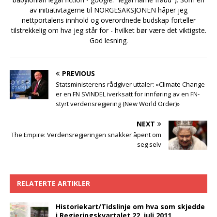
av initiativtagerne til NORGESAKSJONEN håper jeg
nettportalens innhold og overordnede budskap forteller
tilstrekkelig om hva jeg står for - hvilket bør være det viktigste.
God lesning.
PREVIOUS
Statsministerens rådgiver uttaler: «Climate Change
er en FN SVINDEL iverksatt for innføring av en FN-
styrt verdensregjering (New World Order)»
NEXT
The Empire: Verdensregjeringen snakker åpent om
seg selv
RELATERTE ARTIKLER
Historiekart/Tidslinje om hva som skjedde
i Regjeringskvartalet 22. juli 2011