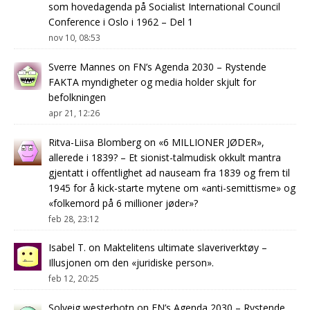
som hovedagenda på Socialist International Council
Conference i Oslo i 1962 – Del 1
nov 10, 08:53
Sverre Mannes
on
FN’s Agenda 2030 – Rystende
FAKTA myndigheter og media holder skjult for
befolkningen
apr 21, 12:26
Ritva-Liisa Blomberg
on
«6 MILLIONER JØDER»,
allerede i 1839? – Et sionist-talmudisk okkult mantra
gjentatt i offentlighet ad nauseam fra 1839 og frem til
1945 for å kick-starte mytene om «anti-semittisme» og
«folkemord på 6 millioner jøder»?
feb 28, 23:12
Isabel T.
on
Maktelitens ultimate slaveriverktøy –
Illusjonen om den «juridiske person».
feb 12, 20:25
Solveig westerbotn
on
FN’s Agenda 2030 – Rystende