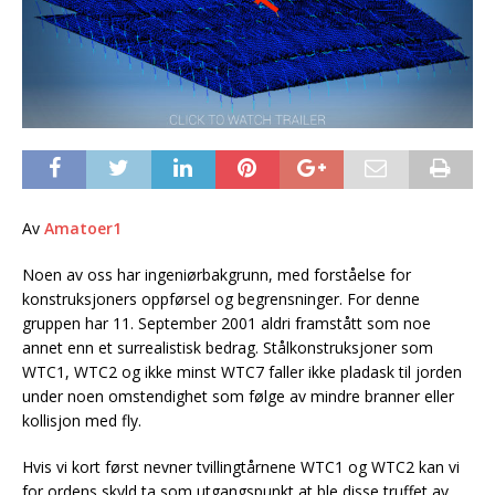
Av
Amatoer1
Noen av oss har ingeniørbakgrunn, med forståelse for
konstruksjoners oppførsel og begrensninger. For denne
gruppen har 11. September 2001 aldri framstått som noe
annet enn et surrealistisk bedrag. Stålkonstruksjoner som
WTC1, WTC2 og ikke minst WTC7 faller ikke pladask til jorden
under noen omstendighet som følge av mindre branner eller
kollisjon med fly.
Hvis vi kort først nevner tvillingtårnene WTC1 og WTC2 kan vi
for ordens skyld ta som utgangspunkt at ble disse truffet av