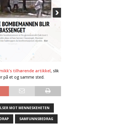
ikk’s tilhørende artikkel
, slik
nger på et og samme sted.
LSER MOT MENNESKEHETEN
 DRAP
SAMFUNNSBEDRAG