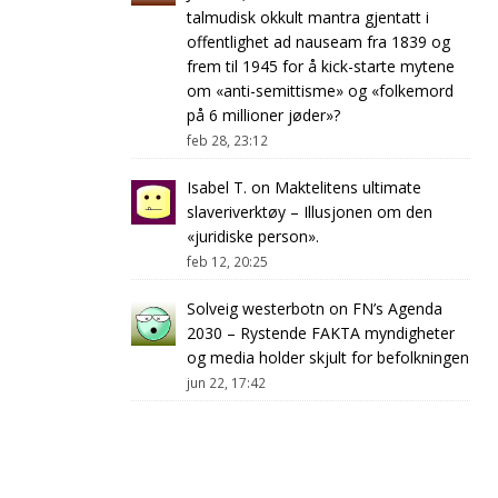
talmudisk okkult mantra gjentatt i
offentlighet ad nauseam fra 1839 og
frem til 1945 for å kick-starte mytene
om «anti-semittisme» og «folkemord
på 6 millioner jøder»?
feb 28, 23:12
Isabel T.
on
Maktelitens ultimate
slaveriverktøy – Illusjonen om den
«juridiske person».
feb 12, 20:25
Solveig westerbotn
on
FN’s Agenda
2030 – Rystende FAKTA myndigheter
og media holder skjult for befolkningen
jun 22, 17:42