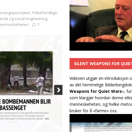
g overgriperstaten
,
Folkefiendlige
nda og social engineering
,
ot menneskeheten
1
SILENT WEAPONS FOR QUIE
Videoen utgjør en introduksjon 
av det hemmelige Bilderbergdo
Weapons for Quiet Wars
«, fu
som klargjør hvordan denne elit
menneskeheten, og hvilke metod
bruker for å «farme» oss.