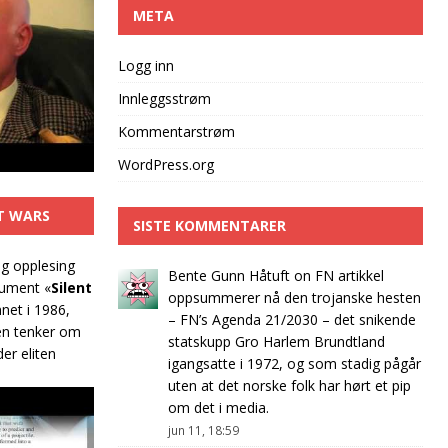
META
Logg inn
Innleggsstrøm
Kommentarstrøm
WordPress.org
T WARS
SISTE KOMMENTARER
og opplesing
Bente Gunn Håtuft
on
FN artikkel
kument «
Silent
oppsummerer nå den trojanske hesten
nnet i 1986,
– FN’s Agenda 21/2030 – det snikende
en tenker om
statskupp Gro Harlem Brundtland
er eliten
igangsatte i 1972, og som stadig pågår
uten at det norske folk har hørt et pip
om det i media.
jun 11, 18:59