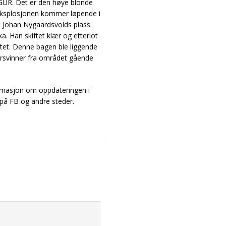
IGUR. Det er den høye blonde
eksplosjonen kommer løpende i
å Johan Nygaardsvolds plass.
a. Han skiftet klær og etterlot
tet. Denne bagen ble liggende
rsvinner fra området gående
rmasjon om oppdateringen i
 på FB og andre steder.