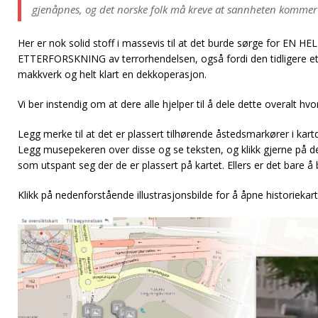
gjenåpnes, og det norske folk må kreve at sannheten kommer
Her er nok solid stoff i massevis til at det burde sørge for EN
ETTERFORSKNING av terrorhendelsen, også fordi den tidligere ett
makkverk og helt klart en dekkoperasjon.
Vi ber instendig om at dere alle hjelper til å dele dette overalt hv
Legg merke til at det er plassert tilhørende åstedsmarkører i kartde
Legg musepekeren over disse og se teksten, og klikk gjerne på de
som utspant seg der de er plassert på kartet. Ellers er det bare å
Klikk på nedenforstående illustrasjonsbilde for å åpne historiekart