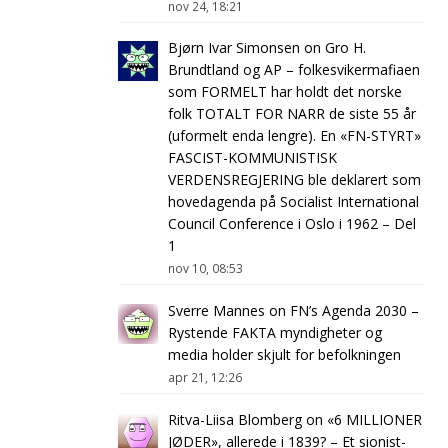
nov 24, 18:21
Bjørn Ivar Simonsen
on
Gro H.
Brundtland og AP – folkesvikermafiaen
som FORMELT har holdt det norske
folk TOTALT FOR NARR de siste 55 år
(uformelt enda lengre). En «FN-STYRT»
FASCIST-KOMMUNISTISK
VERDENSREGJERING ble deklarert som
hovedagenda på Socialist International
Council Conference i Oslo i 1962 – Del
1
nov 10, 08:53
Sverre Mannes
on
FN’s Agenda 2030 –
Rystende FAKTA myndigheter og
media holder skjult for befolkningen
apr 21, 12:26
Ritva-Liisa Blomberg
on
«6 MILLIONER
JØDER», allerede i 1839? – Et sionist-