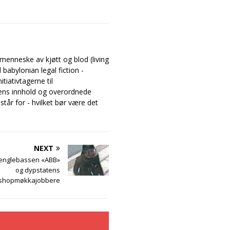
enneske av kjøtt og blod (living
abylonian legal fiction -
tiativtagerne til
ns innhold og overordnede
står for - hvilket bør være det
NEXT
englebassen «ABB»
og dypstatens
shopmøkkajobbere