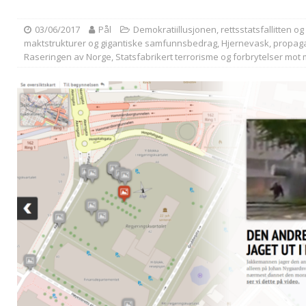
03/06/2017
Pål
Demokratiillusjonen, rettsstatsfallitten o
maktstrukturer og gigantiske samfunnsbedrag
,
Hjernevask, propaga
Raseringen av Norge
,
Statsfabrikert terrorisme og forbrytelser m