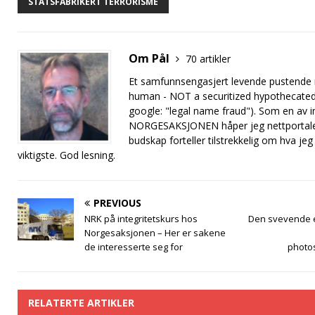
STATSFABRIKERT TERRORISME
Om Pål
70 artikler
Et samfunnsengasjert levende pustende m
human - NOT a securitized hypothecated b
google: "legal name fraud"). Som en av ini
NORGESAKSJONEN håper jeg nettportale
budskap forteller tilstrekkelig om hva jeg 
viktigste. God lesning.
PREVIOUS
NRK på integritetskurs hos
Den svevende 
Norgesaksjonen – Her er sakene
de interesserte seg for
photo
RELATERTE ARTIKLER