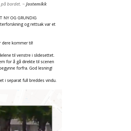
 på bordet. ~
Jostemikk
 HELT NY OG GRUNDIG
erforskning og rettsak var et
or dere kommer til!
lene til venstre i slidesettet.
m for å gå direkte til scenen
 begynne forfra. God lesning!
et i separat full breddes vindu.