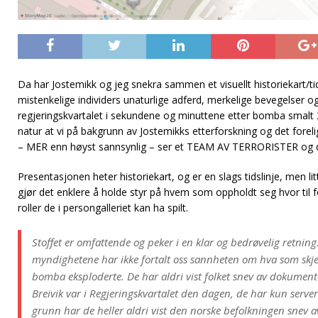
Da har Jostemikk og jeg snekra sammen et visuellt historiekart/ti
mistenkelige individers unaturlige adferd, merkelige bevegelser o
regjeringskvartalet i sekundene og minuttene etter bomba smalt 22
natur at vi på bakgrunn av Jostemikks etterforskning og det forel
– MER enn høyst sannsynlig – ser et TEAM AV TERRORISTER og di
Presentasjonen heter historiekart, og er en slags tidslinje, men lit
gjør det enklere å holde styr på hvem som oppholdt seg hvor til fo
roller de i persongalleriet kan ha spilt.
Stoffet er omfattende og peker i en klar og bedrøvelig retning.
myndighetene har ikke fortalt oss sannheten om hva som skje
bomba eksploderte. De har aldri vist folket snev av dokumen
Breivik var i Regjeringskvartalet den dagen, de har kun serv
grunn har de heller aldri vist den norske befolkningen snev a