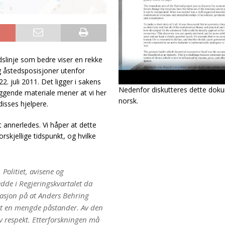
dslinje som bedre viser en rekke
g åstedsposisjoner utenfor
. juli 2011. Det ligger i sakens
Nedenfor diskutteres dette dok
iggende materiale mener at vi her
norsk.
sses hjelpere.
t annerledes. Vi håper at dette
rskjellige tidspunkt, og hvilke
 Politiet, avisene og
dde i Regjeringskvartalet da
tasjon på at Anders Behring
ert en mengde påstander. Av den
v respekt. Etterforskningen må