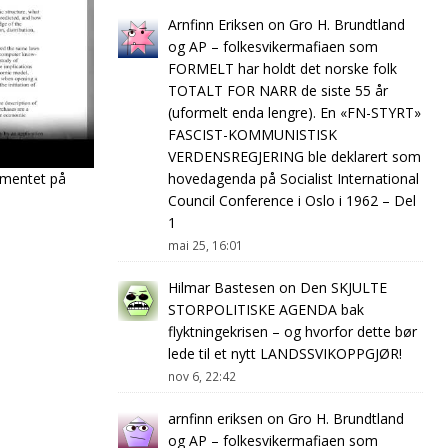
Arnfinn Eriksen
on
Gro H. Brundtland
og AP – folkesvikermafiaen som
FORMELT har holdt det norske folk
TOTALT FOR NARR de siste 55 år
(uformelt enda lengre). En «FN-STYRT»
FASCIST-KOMMUNISTISK
VERDENSREGJERING ble deklarert som
umentet på
hovedagenda på Socialist International
Council Conference i Oslo i 1962 – Del
1
mai 25, 16:01
Hilmar Bastesen
on
Den SKJULTE
STORPOLITISKE AGENDA bak
flyktningekrisen – og hvorfor dette bør
lede til et nytt LANDSSVIKOPPGJØR!
nov 6, 22:42
arnfinn eriksen
on
Gro H. Brundtland
og AP – folkesvikermafiaen som