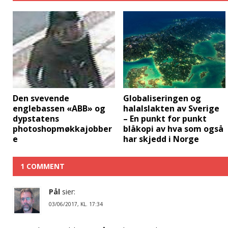
Den svevende
Globaliseringen og
englebassen «ABB» og
halalslakten av Sverige
dypstatens
– En punkt for punkt
photoshopmøkkajobber
blåkopi av hva som også
e
har skjedd i Norge
1 COMMENT
Pål
sier:
03/06/2017, KL. 17:34