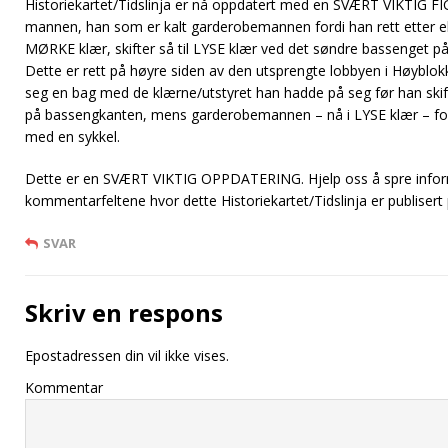
Historiekartet/Tidslinja er nå oppdatert med en SVÆRT VIKTIG F
mannen, han som er kalt garderobemannen fordi han rett etter 
MØRKE klær, skifter så til LYSE klær ved det søndre bassenget p
Dette er rett på høyre siden av den utsprengte lobbyen i Høyblokk
seg en bag med de klærne/utstyret han hadde på seg før han skif
på bassengkanten, mens garderobemannen – nå i LYSE klær – fo
med en sykkel.
Dette er en SVÆRT VIKTIG OPPDATERING. Hjelp oss å spre info
kommentarfeltene hvor dette Historiekartet/Tidslinja er publisert
SVAR
Skriv en respons
Epostadressen din vil ikke vises.
Kommentar