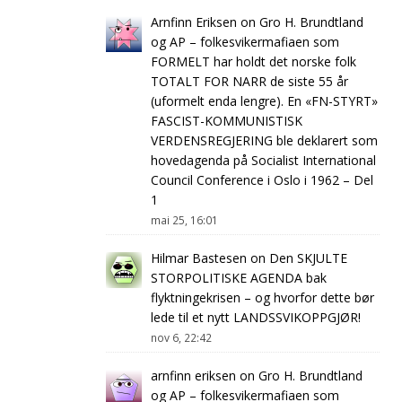
Arnfinn Eriksen
on
Gro H. Brundtland
og AP – folkesvikermafiaen som
FORMELT har holdt det norske folk
TOTALT FOR NARR de siste 55 år
(uformelt enda lengre). En «FN-STYRT»
FASCIST-KOMMUNISTISK
VERDENSREGJERING ble deklarert som
hovedagenda på Socialist International
Council Conference i Oslo i 1962 – Del
1
mai 25, 16:01
Hilmar Bastesen
on
Den SKJULTE
STORPOLITISKE AGENDA bak
flyktningekrisen – og hvorfor dette bør
lede til et nytt LANDSSVIKOPPGJØR!
nov 6, 22:42
arnfinn eriksen
on
Gro H. Brundtland
og AP – folkesvikermafiaen som