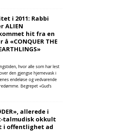
tet i 2011: Rabbi
er ALIEN
ommet hit fra en
or å «CONQUER THE
 EARTHLINGS»
ingstiden, hvor alle som har lest
over den gjengse hjernevask i
enes endeløse og vedvarende
rredømme. Begrepet «Gud’s
DER», allerede i
st-talmudisk okkult
 i offentlighet ad