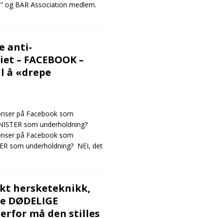
ve” og BAR Association medlem.
e anti-
iet – FACEBOOK –
l å «drepe
nonser på Facebook som
IONISTER som underholdning?
nonser på Facebook som
ØDER som underholdning? NEI, det
ukt hersketeknikk,
e DØDELIGE
erfor må den stilles