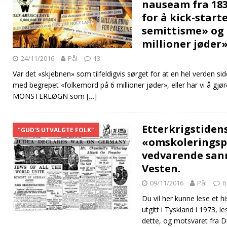
nauseam fra 1839
for å kick-star
semittisme» og
millioner jøder
24/11/2016
Pål
13
Var det «skjebnen» som tilfeldigvis sørget for at en hel verden sid
med begrepet «folkemord på 6 millioner jøder», eller har vi å g
MONSTERLØGN som
[…]
Etterkrigstiden
"GUD'S UTVALGTE FOLK"
«omskolerings
vedvarende san
Vesten.
09/11/2016
Pål
6
Du vil her kunne lese et hi
utgitt i Tyskland i 1973, 
dette, og motsvaret fra D