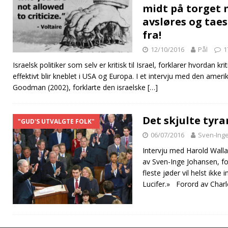
midt på torget 
avsløres og taes
fra!
12/10/2016
Pål
1
Israelsk politiker som selv er kritisk til Israel, forklarer hvordan kr
effektivt blir kneblet i USA og Europa. I et intervju med den amer
Goodman (2002), forklarte den israelske
[…]
Det skjulte tyra
"GUD'S UTVALGTE FOLK"
06/07/2016
Sven-Ing
Intervju med Harold Walla
av Sven-Inge Johansen, f
fleste jøder vil helst ikk
Lucifer.» Forord av Cha