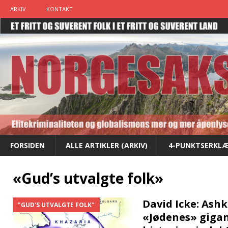
ARKIV
KONTAKT
FORSIDEN
ALLE ARTIKLER (ARKIV)
4-PUNKTSERKLÆ
«Gud’s utvalgte folk»
David Icke: Ash
"GUD'S UTVALGTE FOLK"
«Jødenes» gigan