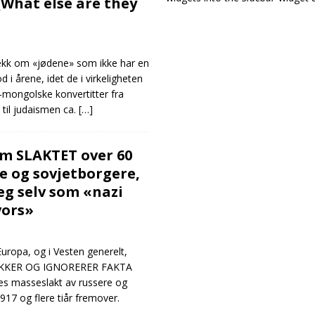
(What else are they
rekk om «jødene» som ikke har en
 i årene, idet de i virkeligheten
sk-mongolske konvertitter fra
til judaismen ca.
[…]
m SLAKTET over 60
e og sovjetborgere,
eg selv som «nazi
vors»
Europa, og i Vesten generelt,
KKER OG IGNORERER FAKTA
es masseslakt av russere og
1917 og flere tiår fremover.