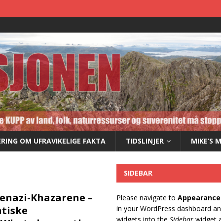
RING OM UFRAVIKELIGE FAKTA
TIDSLINJER
MIKE’S 
SIDEBAR
kenazi-Khazarene –
Please navigate to
Appearance
tiske
in your WordPress dashboard a
widgets into the
Sidebar
widget a