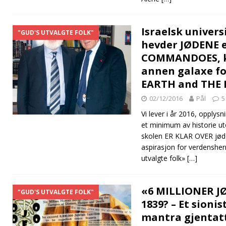
Israelsk universi
"GUD'S UTVALGTE FOLK"
hevder JØDENE 
COMMANDOES, k
annen galaxe f
EARTH and THE
02/12/2016
Pål
5
Vi lever i år 2016, opplysn
et minimum av historie ut
skolen ER KLAR OVER jød
aspirasjon for verdenshe
utvalgte folk»
[…]
«6 MILLIONER JØ
"GUD'S UTVALGTE FOLK"
1839? – Et sioni
mantra gjentatt