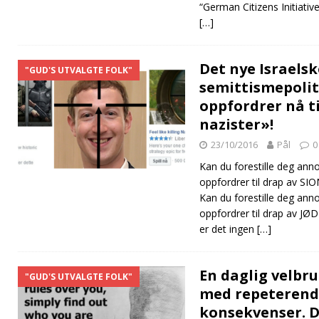
“German Citizens Initiati
[…]
Det nye Israelsk
"GUD'S UTVALGTE FOLK"
semittismepolit
oppfordrer nå ti
nazister»!
23/10/2016
Pål
0
Kan du forestille deg an
oppfordrer til drap av S
Kan du forestille deg an
oppfordrer til drap av J
er det ingen
[…]
En daglig velbr
"GUD'S UTVALGTE FOLK"
med repeterend
konsekvenser. D