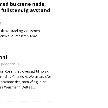
med buksene nede,
 fullstendig avstand
7
itikk av Israel og zionismen
ikanske journalisten Amy
nni
e Johansen
6
ce Rosenthal, oversatt til norsk
orord av Charles A. Weisman. «De
e innrømme det, men vår gud er
rles Weismann Dette
[…]