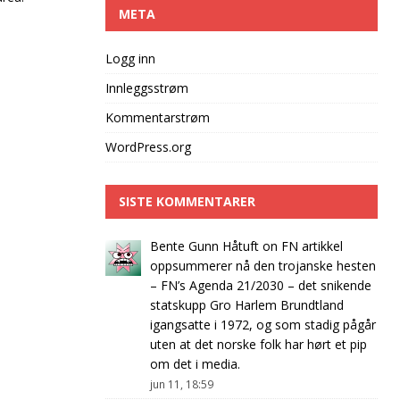
META
Logg inn
Innleggsstrøm
Kommentarstrøm
WordPress.org
SISTE KOMMENTARER
Bente Gunn Håtuft
on
FN artikkel
oppsummerer nå den trojanske hesten
– FN’s Agenda 21/2030 – det snikende
statskupp Gro Harlem Brundtland
igangsatte i 1972, og som stadig pågår
uten at det norske folk har hørt et pip
om det i media.
jun 11, 18:59