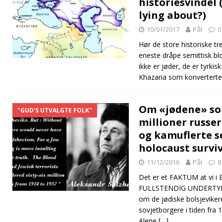
historiesvindel 
lying about?)
10/01/2017
Pål
0
Hør de store historiske t
eneste dråpe semittisk blod
ikke er jøder, de er tyrki
Khazaria som konverterte 
Om «jødene» so
"GUD'S UTVALGTE FOLK"
millioner russer
og kamuflerte s
holocaust survi
11/12/2016
Pål
8
Det er et FAKTUM at vi i 
FULLSTENDIG UNDERTY
om de jødiske bolsjeviker
sovjetborgere i tiden fra 
Alene
[…]