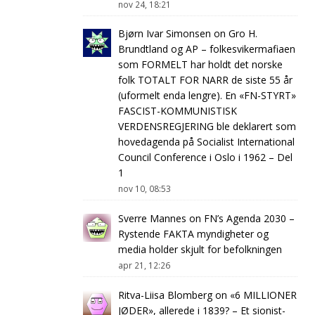
nov 24, 18:21
Bjørn Ivar Simonsen
on
Gro H.
Brundtland og AP – folkesvikermafiaen
som FORMELT har holdt det norske
folk TOTALT FOR NARR de siste 55 år
(uformelt enda lengre). En «FN-STYRT»
FASCIST-KOMMUNISTISK
VERDENSREGJERING ble deklarert som
hovedagenda på Socialist International
Council Conference i Oslo i 1962 – Del
1
nov 10, 08:53
Sverre Mannes
on
FN’s Agenda 2030 –
Rystende FAKTA myndigheter og
media holder skjult for befolkningen
apr 21, 12:26
Ritva-Liisa Blomberg
on
«6 MILLIONER
JØDER», allerede i 1839? – Et sionist-