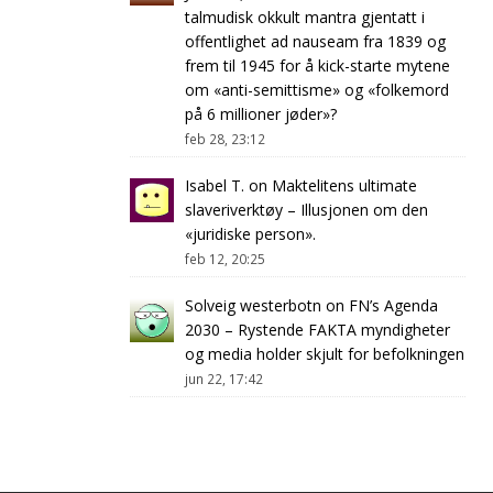
talmudisk okkult mantra gjentatt i
offentlighet ad nauseam fra 1839 og
frem til 1945 for å kick-starte mytene
om «anti-semittisme» og «folkemord
på 6 millioner jøder»?
feb 28, 23:12
Isabel T.
on
Maktelitens ultimate
slaveriverktøy – Illusjonen om den
«juridiske person».
feb 12, 20:25
Solveig westerbotn
on
FN’s Agenda
2030 – Rystende FAKTA myndigheter
og media holder skjult for befolkningen
jun 22, 17:42