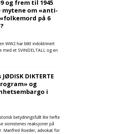
 og frem til 1945
te mytene om «anti-
 «folkemord på 6
»?
en WW2 har blitt indoktrinert
jøre med et SVINDELTALL og en
s JØDISK DIKTERTE
program» og
nhetsembargo i
storisk betydningsfullt lite hefte
lese sionistenes reaksjoner på
r. Manfred Roeder, advokat for