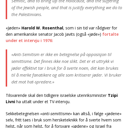
Semitic, and to bring up the Holocaust, and the suffering
of the Jewish people, and that is justify everything we do to
the Palestinians.
«Jøden»
Harold W. Rosenthal
, som i sin tid var rådgiver for
den amerikanske senator Jacob Javits (også «jøde»)
fortalte
under et intervju i 1976:
«Anti-Semitism er ikke en betegnelse på opposisjon til
semittisme. Det finnes ikke noe slikt. Det er et uttrykk vi
jøder effektivt tar i bruk for å sverte noen, det kan brukes
til å merke fanatikere og alle som kritiserer jøder. Vi bruker
det mot hat-spredere.»
Tilsvarende skal den tidligere israelske utenriksminister
Tzipi
Livni
ha uttalt under et TV-intervju.
Sekkebetegnelsen
«anti-semittisme»
kan altså, i følge «jødene»
selv, fritt taes i bruk som hersketeknikk for å sverte hvem som
helst, når som helst, for å forsvare «jødene» og Israel fra