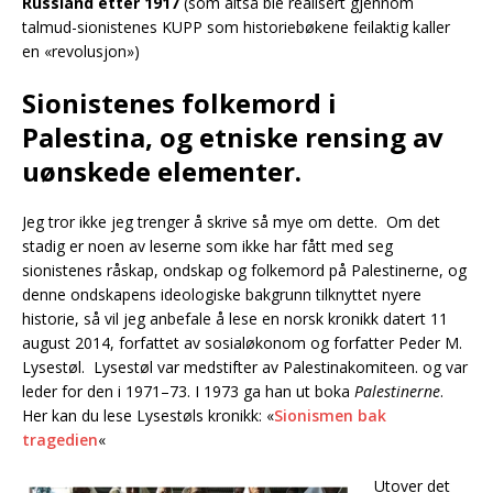
Russland etter 1917
(som altså ble realisert gjennom
talmud-sionistenes KUPP som historiebøkene feilaktig kaller
en «revolusjon»)
Sionistenes folkemord i
Palestina, og etniske rensing av
uønskede elementer.
Jeg tror ikke jeg trenger å skrive så mye om dette. Om det
stadig er noen av leserne som ikke har fått med seg
sionistenes råskap, ondskap og folkemord på Palestinerne, og
denne ondskapens ideologiske bakgrunn tilknyttet nyere
historie, så vil jeg anbefale å lese en norsk kronikk datert 11
august 2014, forfattet av sosialøkonom og forfatter Peder M.
Lysestøl. Lysestøl var medstifter av Palestinakomiteen. og var
leder for den i 1971–73. I 1973 ga han ut boka
Palestinerne
.
Her kan du lese Lysestøls kronikk: «
Sionismen bak
tragedien
«
Utover det