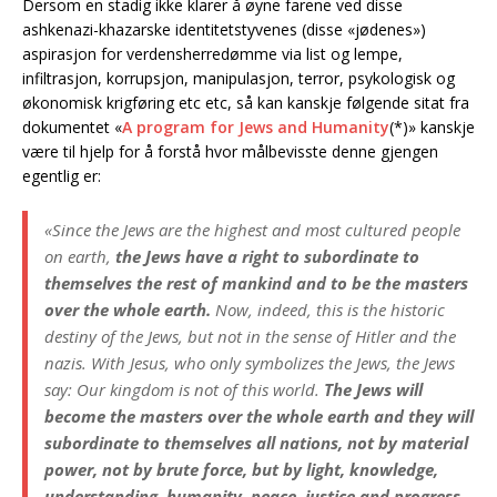
Dersom en stadig ikke klarer å øyne farene ved disse
ashkenazi-khazarske identitetstyvenes (disse «jødenes»)
aspirasjon for verdensherredømme via list og lempe,
infiltrasjon, korrupsjon, manipulasjon, terror, psykologisk og
økonomisk krigføring etc etc, så kan kanskje følgende sitat fra
dokumentet «
A program for Jews and Humanity
(*)» kanskje
være til hjelp for å forstå hvor målbevisste denne gjengen
egentlig er:
«Since the Jews are the highest and most cultured people
on earth,
the Jews have a right to subordinate to
themselves the rest of mankind and to be the masters
over the whole earth.
Now, indeed, this is the historic
destiny of the Jews, but not in the sense of Hitler and the
nazis. With Jesus, who only symbolizes the Jews, the Jews
say: Our kingdom is not of this world.
The Jews will
become the masters over the whole earth and they will
subordinate to themselves all nations, not by material
power, not by brute force, but by light, knowledge,
understanding, humanity, peace, justice and progress.