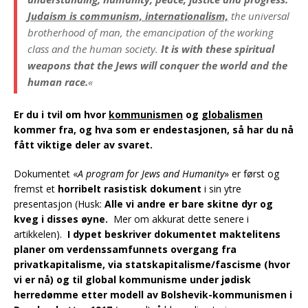
Judaism is communism, internationalism,
the universal
brotherhood of man, the emancipation of the working
class and the human society.
It is with these spiritual
weapons that the Jews will conquer the world and the
human race.
«
Er du i tvil om hvor
kommunismen
og
globalismen
kommer fra, og hva som er endestasjonen, så har du nå
fått viktige deler av svaret.
Dokumentet «
A program for Jews and Humanity
» er først og
fremst et
horribelt rasistisk dokument
i sin ytre
presentasjon (Husk:
Alle vi andre er bare skitne dyr og
kveg i disses øyne.
Mer om akkurat dette senere i
artikkelen).
I dypet beskriver dokumentet maktelitens
planer om verdenssamfunnets overgang fra
privatkapitalisme, via statskapitalisme/fascisme (hvor
vi er nå) og til global kommunisme under jødisk
herredømme etter modell av Bolshevik-kommunismen i