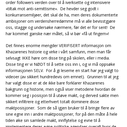
order followers verden over til å iverksette og intensivere
«tiltak mot anti-semittisme». De hevder seg godt i
konkurransemiljøer, det skal de ha, men deres dokumenterte
ambisjoner om verdensherredømme må vi alle bevisstgjøre
oss, stagge og undersøke nærmere, før det er for sent! De
har kommet ganske nær målet, så vi bør «få ut fingern»!
Det finnes enorme mengder VERIFISERT informasjon om
Khazarenes historie og virke i vårt samfunn, men man får
selvsagt IKKE høre om disse ting på skolen, eller i media.
Disse ting er vi NØDT til å sette oss inn i, og vi må oppsøke
informasjonen SELV. For å gi leserne en start har jeg valgt to
videoer (av sikkert hundredevis om emnet). Grunnen til at jeg
har valgt disse er at de ikke bare forklarer Khazarenes
bakgrunn og historie, men også viser metodene hvordan de
kommer seg i posisjon til å utøve makt, og derved sakte men
sikkert infiltrere og etterhvert totalt dominere disse
maktposisjoner. Som de så igjen bruker til å bringe flere av
sine egne inn i andre maktposisjoner, for på den måte å hele
tiden øke sin samlede makt, innflytelse og evne til å
implementere deres egne politiske agendaer overalt hvor de