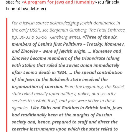
sitat fra «
A program for Jews and Humanity
» (du får selv
finne ut hva dette er)
For a Jewish source acknowledging Jewish dominance in
the early USSR, see Benjamin Ginsberg,
The Fatal Embrace
,
pp. 30-33 & 53-56. Ginsberg writes,
«Three of the six
members of Lenin’s first Politburo – Trotsky, Kamenev,
and Zinoviev – were of Jewish origin. … Kamenev and
Zinoviev became members of the triumvirate (along
with Stalin) that ruled the Soviet Union immediately
after Lenin’s death in 1924. … the special contribution
of the Jews to the Bolshevik state involved the
organization of coercion.
From the beginning, the Soviet
state relied heavily upon military, police, and security
services to sustain itself, and Jews were active in these
agencies.
Like Sikhs and Gurkhas in British India, Jews
had traditionally been at the margins of Russian
society and, hence, prepared to staff and direct the
coercive instruments upon which the state relied to