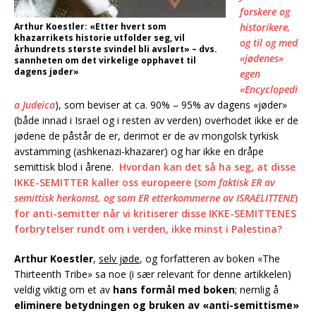
forskere og
Arthur Koestler: «Etter hvert som
historikere,
khazarrikets historie utfolder seg, vil
og til og med
århundrets største svindel bli avslørt» – dvs.
«jødenes»
sannheten om det virkelige opphavet til
dagens jøder»
egen
«Encyclopedi
a Judeica
), som beviser at ca. 90% – 95% av dagens «jøder»
(både innad i Israel og i resten av verden) overhodet ikke er de
jødene de påstår de er, derimot er de av mongolsk tyrkisk
avstamming (ashkenazi-khazarer) og har ikke en dråpe
semittisk blod i årene.
Hvordan kan det så ha seg, at disse
IKKE-SEMITTER kaller oss europeere (
som faktisk ER av
semittisk herkomst, og som ER etterkommerne av ISRAELITTENE
)
for anti-semitter når vi kritiserer disse IKKE-SEMITTENES
forbrytelser rundt om i verden, ikke minst i Palestina?
Arthur Koestler
,
selv jøde
, og forfatteren av boken «The
Thirteenth Tribe» sa noe (i sær relevant for denne artikkelen)
veldig viktig om et av
hans formål med boken
; nemlig å
eliminere betydningen og bruken av «anti-semittisme»