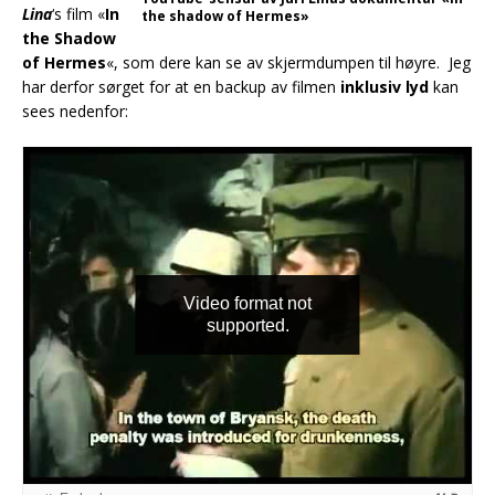
Lina
‘s film «
In
the shadow of Hermes»
the Shadow
of Hermes
«, som dere kan se av skjermdumpen til høyre. Jeg
har derfor sørget for at en backup av filmen
inklusiv lyd
kan
sees nedenfor: