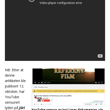
NB: Etter at
denne
artikkelen ble
publisert 12.
oktober, har
YouTube
sensurert
lyden på
Jüri
YouTube-sensur av Juri Linas dokumentar «In