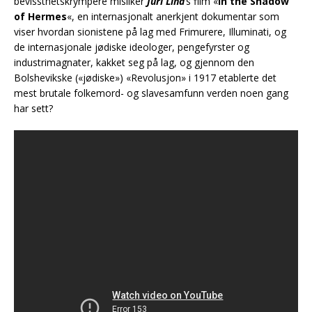
bevissthetskrympere misliker
Jüri Lina
‘s film «
In the Shadow
of Hermes
«, en internasjonalt anerkjent dokumentar som
viser hvordan sionistene på lag med Frimurere, Illuminati, og
de internasjonale jødiske ideologer, pengefyrster og
industrimagnater, kakket seg på lag, og gjennom den
Bolshevikske («jødiske») «Revolusjon» i 1917 etablerte det
mest brutale folkemord- og slavesamfunn verden noen gang
har sett?