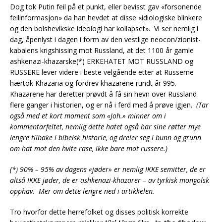
Dog tok Putin feil på et punkt, eller bevisst gav «forsonende
feilinformasjon» da han hevdet at disse «idiologiske blinkere
og den bolshevikske ideologi har kollapset». Vi ser nemlig i
dag, åpenlyst i dagen i form av den vestlige neocon/zionist-
kabalens krigshissing mot Russland, at det 1100 år gamle
ashkenazi-khazarske(*) ERKEHATET MOT RUSSLAND og
RUSSERE lever videre i beste velgående etter at Russerne
hærtok Khazaria og fordrev khazarene rundt år 995.
Khazarene har deretter prøvdt å få sin hevn over Russland
flere ganger i historien, og er nå i ferd med å prøve igjen.
(Tar
også med et kort moment som «Joh.» minner om i
kommentarfeltet, nemlig dette hatet også har sine røtter mye
lengre tilbake i bibelsk historie, og dreier seg i bunn og grunn
om hat mot den hvite rase, ikke bare mot russere.)
(*) 90% – 95% av dagens «jøder» er nemlig IKKE semitter, de er
altså IKKE jøder, de er ashkenazi-khazarer – av tyrkisk mongolsk
opphav. Mer om dette lengre ned i artikkelen.
Tro hvorfor dette herrefolket og disses politisk korrekte