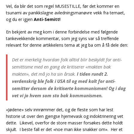
Vel, da blir det som regel MUSESTILLE, før det kommer en
tsunami av panikkslagne avledningsmanøvre vekk fra temaet,
og du er igjen
Anti-Semitt!
En bekjent av meg kom i denne forbindelse med følgende
tankevekkende kommentar, som jeg syns var så treffende
relevant for denne artikkelens tema at jeg ba om å få dele den:
Det er merkelig hvordan folk alltid blir beskyldt for anti-
semittisme med en gang de kritiserer «makten bak
makten», det må jo ha sin årsak.
I tiden rundt 2.
verdenskrig ble folk i USA til og med kalt for anti-
semitter dersom de kritiserte kommunismen! Og i dag
vet vi jo hvem som sto bak kommunismen.
«Jødene» selv innrømmer det, og de fleste som har lest
historie ut over den gjengse hjernevask og indoktrinering vet
dette. Likevel, overfor de store masser forsøkes dette holdt
skjult. I beste fall er det «noe man ikke snakker om». Her et