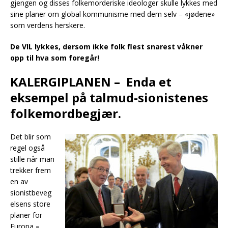
gjengen og disses folkemorderiske ideologer skulle lykkes med
sine planer om global kommunisme med dem selv – «jødene»
som verdens herskere.
De VIL lykkes, dersom ikke folk flest snarest våkner
opp til hva som foregår!
KALERGIPLANEN – Enda et
eksempel på talmud-sionistenes
folkemordbegjær.
Det blir som
regel også
stille når man
trekker frem
en av
sionistbeveg
elsens store
planer for
Europa
–