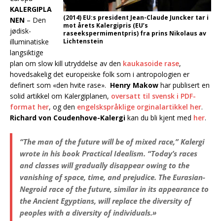
KALERGIPLA
(2014) EU:s president Jean-Claude Juncker tar i
NEN
– Den
mot årets Kalergipris (EU’s
jødisk-
raseekspermimentpris) fra prins Nikolaus av
illuminatiske
Lichtenstein
langsiktige
plan om slow kill utryddelse av den
kaukasoide rase
,
hovedsakelig det europeiske folk som i antropologien er
definert som «den hvite rase».
Henry Makow
har publisert en
solid artikkel om Kalergiplanen,
oversatt til svensk i PDF-
format her
, og den
engelskspråklige orginalartikkel her
.
Richard von Coudenhove-Kalergi
kan du bli kjent med
her
.
“The man of the future will be of mixed race,” Kalergi
wrote in his book
Practical Idealism
. “Today’s races
and classes will gradually disappear owing to the
vanishing of space, time, and prejudice. The Eurasian-
Negroid race of the future, similar in its appearance to
the Ancient Egyptians, will replace the diversity of
peoples with a diversity of individuals.»