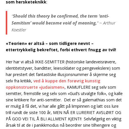
som hersketeknikk
:
“
Should this theory be confirmed, the term ‘anti-
Semitism’ would become void of meaning,
” ~ Arthur
Koestler
«Teorien» er altså – som tidligere nevnt –
ettertrykkelig bekreftet, forbi ethvert fnugg av tvil!
Her har vi altså IKKE-SEMITTER (historiske landeveisrøvere,
identitetstyver, banditter, leiesoldater og pengevekslere) som
har prestert det fantastiske illusjonsnummer å skjerme seg
selv fra kritikk,
ved å kuppe den forøvrig kunstig
oppkonstruerte «judaismen»
, KAMUFLERE seg selv som
semitter, fremstille seg selv som «Gud’s utvalgte folk», og kalle
sine kritikere for anti-semitter. Det er så galemathias som det
er mulig å få det, vi har alle gått på limpinnen og latt oss lure
trill rundt de siste 100 år, MEN NÅ ER LURERIET AVSLØRT OG
PÅ GOD VEI TIL Å BLI ALLMENT KJENT!! Selvfølgelig en viktig
årsak til at de i panikkmodus nå beordrer sine tilhengere og