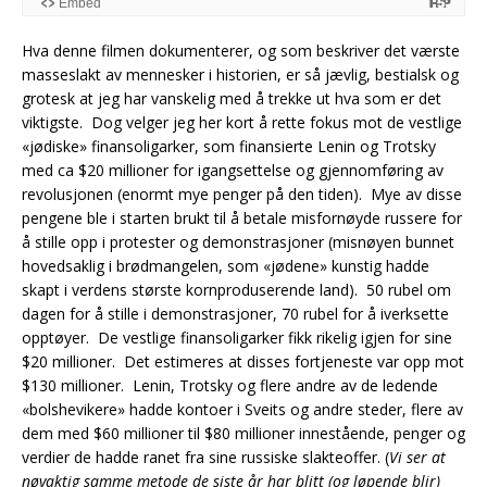
Hva denne filmen dokumenterer, og som beskriver det værste
masseslakt av mennesker i historien, er så jævlig, bestialsk og
grotesk at jeg har vanskelig med å trekke ut hva som er det
viktigste. Dog velger jeg her kort å rette fokus mot de vestlige
«jødiske» finansoligarker, som finansierte Lenin og Trotsky
med ca $20 millioner for igangsettelse og gjennomføring av
revolusjonen (enormt mye penger på den tiden). Mye av disse
pengene ble i starten brukt til å betale misfornøyde russere for
å stille opp i protester og demonstrasjoner (misnøyen bunnet
hovedsaklig i brødmangelen, som «jødene» kunstig hadde
skapt i verdens største kornproduserende land). 50 rubel om
dagen for å stille i demonstrasjoner, 70 rubel for å iverksette
opptøyer. De vestlige finansoligarker fikk rikelig igjen for sine
$20 millioner. Det estimeres at disses fortjeneste var opp mot
$130 millioner. Lenin, Trotsky og flere andre av de ledende
«bolshevikere» hadde kontoer i Sveits og andre steder, flere av
dem med $60 millioner til $80 millioner innestående, penger og
verdier de hadde ranet fra sine russiske slakteoffer. (
Vi ser at
nøyaktig samme metode de siste år har blitt (og løpende blir)