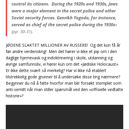
control its citizens. During the 1920s and 1930s, Jews
were a major element in the secret police and other
Soviet security forces. Genrikh Yagoda, for instance,
served as chief of the secret police during the 1930s
»
(pp. 30-31).
JØDENE SLAKTET MILLIONER AV RUSSERE! Og det kun få år
før andre verdenskrig! Men det hører vi ikke et pip om i den
daglige hjernevask og indoktrinering i skole, utdanning og
øvrige samfunnsliv, vi hører kun om det «Jødiske Holocaust».
Er ikke dette svært så merkelig? Har vi ikke nå etablert
tilstrekkelig gode grunner til å undersøke disse ting nærmere?
«De fleste jøder vil helst ikke innrømme det, men
Begynner du nå å fatte hvorfor man blir forsøkt stemplet som
vår gud er Lucifer.» ~ Harold Wallace Rosenthal
anti-semitt når man stiller spørsmål ved den «offisielle vedtatte
historie»?