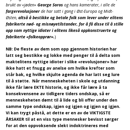
brukt av «jøden»
George Soros
og hans kamerater, i alle de
fargerevolusjoner
de har satt i gang i Øst-Europa og Midt-
Østen,
altså å bestikke og betale folk som lever under elitens
fabrikerte nød- og misnøyetilstander, for å få disse til å stille
opp som nyttige idioter i elitens likeså oppkonstruerte og
fabrikerte «folkeopprør».
)
NB: De fleste av dem som opp gjennom historien har
latt seg bestikke og lokke med penger til å delta som
maktelitens nyttige idioter i slike «revolusjoner» har
ikke hatt et fnugg av anelse om hvilke krefter som
står bak, og hvilke skjulte agenda de har latt seg lure
til å støtte. Når menneskeheten i skole og utdanning
ikke får lære EKTE historie, og ikke får lære å ta
konsekvensene av tidligere tiders ondskap, så er
menneskeheten dømt til å lide og bli offer under den
samme type ondskap, igjen og igjen og igjen og igjen.
Vi kan trygt påstå, at dette er en av de VIKTIGSTE
ÅRSAKER til at en viss type mennesker bevisst sørger
for at den oppvoksende slekt indoktrineres med