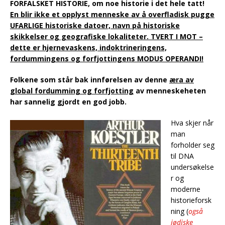
FORFALSKET HISTORIE, om noe historie i det hele tatt!
En blir ikke et opplyst menneske av å overfladisk pugge
UFARLIGE historiske datoer, navn på historiske
skikkelser og geografiske lokaliteter. TVERT I MOT –
dette er hjernevaskens, indoktrineringens,
fordummingens og forfjottingens MODUS OPERANDI!
Folkene som står bak innførelsen av denne
æra av
global fordumming og forfjotting
av menneskeheten
har sannelig gjordt en god jobb.
Hva skjer når
man
forholder seg
til DNA
undersøkelse
r og
moderne
historieforsk
ning (
også
jødiske