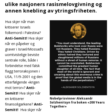
ulike nasjoners rasismelovgivning og
annen knebling av ytringsfriheten.
Hva skjer når man
kritiserer Israels
folkemord i Palestina?
Anti-Semitt!
Hva skjer
når en påpeker og
graver i Israel/Mossad’s
uomtvistelige beviste
sentrale rolle, både i
forbindelse med falsk
flagg terroraksjonen i
USA, 11/9-2001 og den
etterfølgende «krigen
mot terror»?
Anti-
Semitt!
Hva skjer når
en kritiserer
Nobelprisvinner Aleksandr
Solzhenitsyn fra boken «200 Years
finansoligarkene?
Anti-
Together»
Semitt!
Hva skjer når