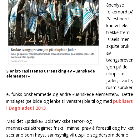
åpenlyse
folkemord på
Palestinere,
kan vi f.eks
trekke frem
Israels mer
skjulte bruk
av
tvangspreven
sjon på de
Sionist-rasistenes utrensking av «uønskede
etiopiske
elementer»
jøder, svarte,
rusmisbruker
e, funksjonshemmede og andre «uønskede elementer». Dette
innslaget (se bilde og lenke til venstre) ble til og med
publisert
i Dagbladet i 2013
.
Med det «jødiske» Bolshevikske terror- og
menneskeslaktregimet friskt i minne, prøv å forestill deg hvilket
scenario som høyst sannsynlig vil utspille seg dersom denne