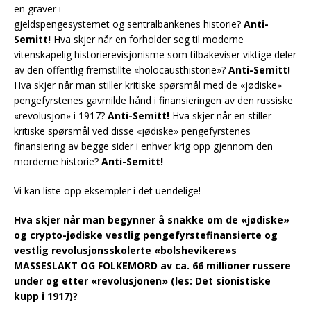
en graver i
gjeldspengesystemet og sentralbankenes historie?
Anti-
Semitt!
Hva skjer når en forholder seg til moderne
vitenskapelig historierevisjonisme som tilbakeviser viktige deler
av den offentlig fremstillte «holocausthistorie»?
Anti-Semitt!
Hva skjer når man stiller kritiske spørsmål med de «jødiske»
pengefyrstenes gavmilde hånd i finansieringen av den russiske
«revolusjon» i 1917?
Anti-Semitt!
Hva skjer når en stiller
kritiske spørsmål ved disse «jødiske» pengefyrstenes
finansiering av begge sider i enhver krig opp gjennom den
morderne historie?
Anti-Semitt!
Vi kan liste opp eksempler i det uendelige!
Hva skjer når man begynner å snakke om de «jødiske»
og crypto-jødiske vestlig pengefyrstefinansierte og
vestlig revolusjonsskolerte «bolshevikere»s
MASSESLAKT OG FOLKEMORD av ca. 66 millioner russere
under og etter «revolusjonen» (les: Det sionistiske
kupp i 1917)?