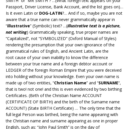
SMITH” or “MR SMITH”? …(What foreign text appears on your
Passport, Driver License, Bank Account, and the list goes on)…
Is it even Latin or
DOG-LATIN
?… And if so, maybe you are not
aware that a true name can never grammatically appear in
“
illustrative
” (Symbolic) text? …(
Illustrative text is a picture,
not writing
) Grammatically speaking, true proper names are
“Capitalized”, not “SYMBOLIZED” (Oxford Manual of Styles)
rendering the presumption that your own ignorance of the
grammatical rules of English, and Ancient Latin, are the
root cause of your own inability to know the difference
between your true name and a foreign debtor account or
LEDGER of the foreign Roman Empire that you were deceived
into holding without your knowledge. Even your own name is
made up of two entities, “
Christian Name
” and “
SURNAME
“,
that is two! not one! and this is even evidenced by two birthing
Certificates. (Birth of the Christian Name ACCOUNT
(CERTIFICATE OF BIRTH) and the birth of the Surname name
ACCOUNT) (State BIRTH Certificate) … The only time that the
full legal Person was birthed, being the name appearing with
the Christian name and surname appearing as one in proper
English, such as: “John Paul Smith” is on the day of