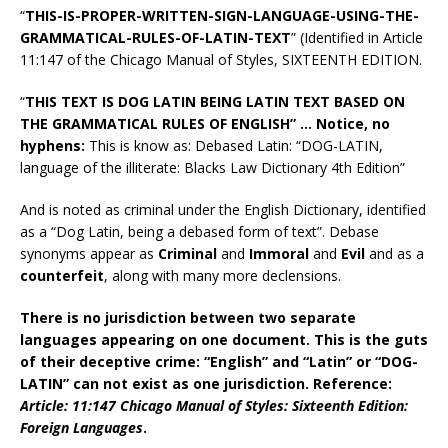
“
THIS-IS-PROPER-WRITTEN-SIGN-LANGUAGE-USING-THE-
GRAMMATICAL-RULES-OF-LATIN-TEXT
” (Identified in Article
11:147 of the Chicago Manual of Styles, SIXTEENTH EDITION.
“
THIS TEXT IS DOG LATIN BEING LATIN TEXT BASED ON
THE GRAMMATICAL RULES OF ENGLISH” … Notice, no
hyphens:
This is know as: Debased Latin: “DOG-LATIN,
language of the illiterate: Blacks Law Dictionary 4th Edition”
And is noted as criminal under the English Dictionary, identified
as a “Dog Latin, being a debased form of text”. Debase
synonyms appear as
Criminal
and
Immoral
and
Evil
and as a
counterfeit
, along with many more declensions.
There is no jurisdiction between two separate
languages appearing on one document. This is the guts
of their deceptive crime: “English” and “Latin” or “DOG-
LATIN” can not exist as one jurisdiction. Reference:
Article: 11:147 Chicago Manual of Styles: Sixteenth Edition:
Foreign Languages
.