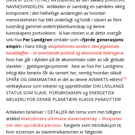
NAVNESVINDELEN. Artikkelen er samtidig en særdeles viktig
komponent i den helhetlige avsløringen av hvordan
menneskeheten har blitt underlagt og holdt i slaveri av flere
tusenårig gammel undertrykkerkunnskap og denne
kunnskapens portvoktere. Vi kan nesten si at dette overgår
selv hva
Per Lundgren
omtaler som «
fjerde generasjons
empiri
» i hans trilogi «
Kapitalismen avslørt: Den gigantiske
bankbløffen – et enestående politisk og økonomisk bedrageri
»
hvor han går i dybden på de økonomiske sider av vår globale
slaveleir – gjeldspengesystemet. Noe av hva Per Lundgrens
trilogi ikke berørte får du servert her, nemlig hvordan okkult
[1]
SPRÅK OG GRAMMATIKK er del av denne AVMAKTS-elitens
verktøykasse som initierer og opprettholder DIN LIVSLANGE
STATUS SOM SLAVE, FORSØKSKANIN og ENERGETISK
MELKEKU FOR DENNE PLANETÆRE KLASSE PARASITTER!
Artikkelen beskriver I DETALJER det tema som min tidligere
artikkel
Maktelitens ultimate slaveriverktøy – Illusjonen
om den «juridiske person».
fungerte som introduksjon til,
hvor essensen av slaverimekanismen er følgende: