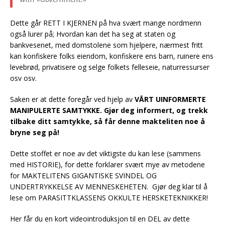
Dette går RETT I KJERNEN på hva svært mange nordmenn
også lurer på; Hvordan kan det ha seg at staten og
bankvesenet, med domstolene som hjelpere, nærmest fritt
kan konfiskere folks eiendom, konfiskere ens barn, ruinere ens
levebrød, privatisere og selge folkets felleseie, naturressurser
osv osv.
Saken er at dette foregår ved hjelp av
VÅRT UINFORMERTE
MANIPULERTE SAMTYKKE. Gjør deg informert, og trekk
tilbake ditt samtykke, så får denne makteliten noe å
bryne seg på!
Dette stoffet er noe av det viktigste du kan lese (sammens
med HISTORIE), for dette forklarer svært mye av metodene
for MAKTELITENS GIGANTISKE SVINDEL OG
UNDERTRYKKELSE AV MENNESKEHETEN. Gjør deg klar til å
lese om PARASITTKLASSENS OKKULTE HERSKETEKNIKKER!
Her får du en kort videointroduksjon til en DEL av dette