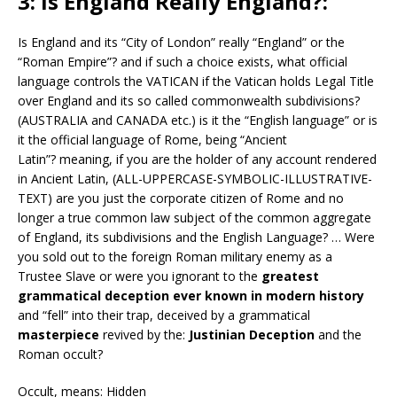
3: Is England Really England?:
Is England and its “City of London” really “England” or the
“Roman Empire”? and if such a choice exists, what official
language controls the VATICAN if the Vatican holds Legal Title
over England and its so called commonwealth subdivisions?
(AUSTRALIA and CANADA etc.) is it the “English language” or is
it the official language of Rome, being “Ancient
Latin”? meaning, if you are the holder of any account rendered
in Ancient Latin, (ALL-UPPERCASE-SYMBOLIC-ILLUSTRATIVE-
TEXT) are you just the corporate citizen of Rome and no
longer a true common law subject of the common aggregate
of England, its subdivisions and the English Language? … Were
you sold out to the foreign Roman military enemy as a
Trustee Slave or were you ignorant to the
greatest
grammatical deception ever known in modern history
and “fell” into their trap, deceived by a grammatical
masterpiece
revived by the:
Justinian Deception
and the
Roman occult?
Occult, means: Hidden