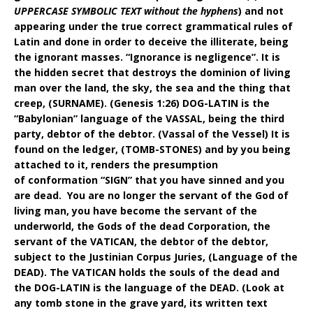
UPPERCASE SYMBOLIC TEXT without the hyphens
) and not
appearing under the true correct grammatical rules of
Latin and done in order to deceive the illiterate, being
the ignorant masses. “Ignorance is negligence”. It is
the hidden secret that destroys the dominion of living
man over the land, the sky, the sea and the thing that
creep, (SURNAME). (Genesis 1:26) DOG-LATIN is the
“Babylonian” language of the VASSAL, being the third
party, debtor of the debtor. (Vassal of the Vessel) It is
found on the ledger, (TOMB-STONES) and by you being
attached to it, renders the presumption
of conformation “SIGN” that you have sinned and you
are dead. You are no longer the servant of the God of
living man, you have become the servant of the
underworld, the Gods of the dead Corporation, the
servant of the VATICAN, the debtor of the debtor,
subject to the Justinian Corpus Juries, (Language of the
DEAD). The VATICAN holds the souls of the dead and
the DOG-LATIN is the language of the DEAD. (Look at
any tomb stone in the grave yard, its written text