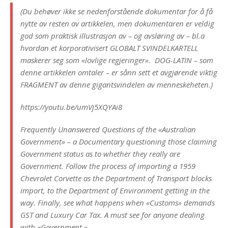
(Du behøver ikke se nedenforstående dokumentar for å få
nytte av resten av artikkelen, men dokumentaren er veldig
god som praktisk illustrasjon av – og avsløring av – bl.a
hvordan et korporativisert GLOBALT SVINDELKARTELL
maskerer seg som «lovlige regjeringer». DOG-LATIN – som
denne artikkelen omtaler – er sånn sett et avgjørende viktig
FRAGMENT av denne gigantsvindelen av menneskeheten.)
https://youtu.be/umVj5XQYAi8
Frequently Unanswered Questions of the «Australian
Government» – a Documentary questioning those claiming
Government status as to whether they really are
Government. Follow the process of importing a 1959
Chevrolet Corvette as the Department of Transport blocks
import, to the Department of Environment getting in the
way. Finally, see what happens when «Customs» demands
GST and Luxury Car Tax. A must see for anyone dealing
with «Government.»