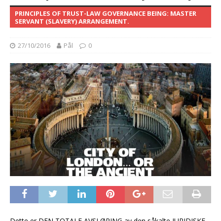
PRINCIPLES OF TRUST-LAW GOVERNANCE BEING: MASTER
SERVANT (SLAVERY) ARRANGEMENT.
27/10/2016
Pål
0
Dette er DEN TOTALE AVSLØRING av den såkalte JURIDISKE