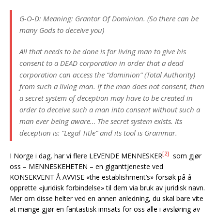
G-O-D: Meaning: Grantor Of Dominion. (So there can be
many Gods to deceive you)
All that needs to be done is for living man to give his
consent to a DEAD corporation in order that a dead
corporation can access the “dominion” (Total Authority)
from such a living man. If the man does not consent, then
a secret system of deception may have to be created in
order to deceive such a man into consent without such a
man ever being aware… The secret system exists. Its
deception is: “Legal Title” and its tool is Grammar.
[2]
I Norge i dag, har vi flere LEVENDE MENNESKER
som gjør
oss – MENNESKEHETEN – en giganttjeneste ved
KONSEKVENT Å AVVISE «the establishment’s» forsøk på å
opprette «juridisk forbindelse» til dem via bruk av juridisk navn.
Mer om disse helter ved en annen anledning, du skal bare vite
at mange gjør en fantastisk innsats for oss alle i avsløring av