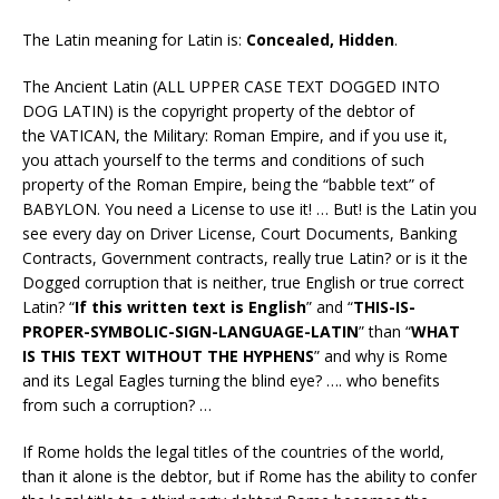
The Latin meaning for Latin is:
Concealed, Hidden
.
The Ancient Latin (ALL UPPER CASE TEXT DOGGED INTO
DOG LATIN) is the copyright property of the debtor of
the VATICAN, the Military: Roman Empire, and if you use it,
you attach yourself to the terms and conditions of such
property of the Roman Empire, being the “babble text” of
BABYLON. You need a License to use it! … But! is the Latin you
see every day on Driver License, Court Documents, Banking
Contracts, Government contracts, really true Latin? or is it the
Dogged corruption that is neither, true English or true correct
Latin? “
If this written text is English
” and “
THIS-IS-
PROPER-SYMBOLIC-SIGN-LANGUAGE-LATIN
” than “
WHAT
IS THIS TEXT WITHOUT THE HYPHENS
” and why is Rome
and its Legal Eagles turning the blind eye? …. who benefits
from such a corruption? …
If Rome holds the legal titles of the countries of the world,
than it alone is the debtor, but if Rome has the ability to confer