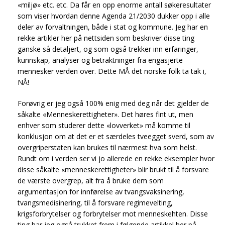
«miljø» etc. etc. Da får en opp enorme antall søkeresultater
som viser hvordan denne Agenda 21/2030 dukker opp i alle
deler av forvaltningen, både i stat og kommune. Jeg har en
rekke artikler her på nettsiden som beskriver disse ting
ganske så detaljert, og som også trekker inn erfaringer,
kunnskap, analyser og betraktninger fra engasjerte
mennesker verden over. Dette MÅ det norske folk ta tak i,
NÅ!
Forøvrig er jeg også 100% enig med deg når det gjelder de
såkalte «Menneskerettigheter». Det høres fint ut, men
enhver som studerer dette «lovverket» må komme til
konklusjon om at det er et særdeles tveegget sverd, som av
overgriperstaten kan brukes til nærmest hva som helst.
Rundt om i verden ser vi jo allerede en rekke eksempler hvor
disse såkalte «menneskerettigheter» blir brukt til å forsvare
de værste overgrep, alt fra å bruke dem som
argumentasjon for innførelse av tvangsvaksinering,
tvangsmedisinering, til å forsvare regimevelting,
krigsforbrytelser og forbrytelser mot menneskehten. Disse
ting har jeg også trukket frem i følgende artikkel her på