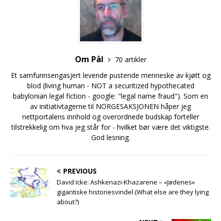
Om Pål
70 artikler
Et samfunnsengasjert levende pustende menneske av kjøtt og
blod (living human - NOT a securitized hypothecated
babylonian legal fiction - google: "legal name fraud"). Som en
av initiativtagerne til NORGESAKSJONEN håper jeg
nettportalens innhold og overordnede budskap forteller
tilstrekkelig om hva jeg står for - hvilket bør være det viktigste.
God lesning.
PREVIOUS
David Icke: Ashkenazi-Khazarene – «Jødenes»
gigantiske historiesvindel (What else are they lying
about?)