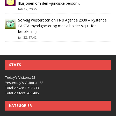
Illusjonen om den «juridiske person».
feb 12, 20:25
Solveig westerbotn
on
FN’s Agenda 2030 – Rystende
FAKTA myndigheter og media holder skjult for
befolkningen
jun 22, 17:42
STATS
Today's Visitors:
52
Yesterday's Visitors:
182
Total Views:
1 717 733
Total Visitors:
455 486
KATEGORIER