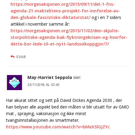
https://norgesaksjonen.org/2015/09/11/del-1-fns-
agenda-21-maktelitens-prosjekt-for-innforelse-av-
den-globale-fascistiske-diktaturstat/
og i en 7 siders
artikkel i november samme år:
https://norgesaksjonen.org/2015/11/02/den-skjulte-
storpolitiske-agenda-bak-flyktningekrisen-og-hvorfor-
dette-bor-lede-til-et-nytt-landssvikoppgjor/7/
SVAR
May-Harriet Seppola
sier:
23/11/2018, KL. 02:43
Har akurat sittet og sett på David Dickes Agenda 2030 , der
han belyser alle aspekt bed den måten vi blir utsatt for av GMO
mat , spraying, vaksinasjon og ikke minst
tvangsinnstallasjonen av smartmeter.
https://www.youtube.com/watch?v=bMeXSlGJZYc