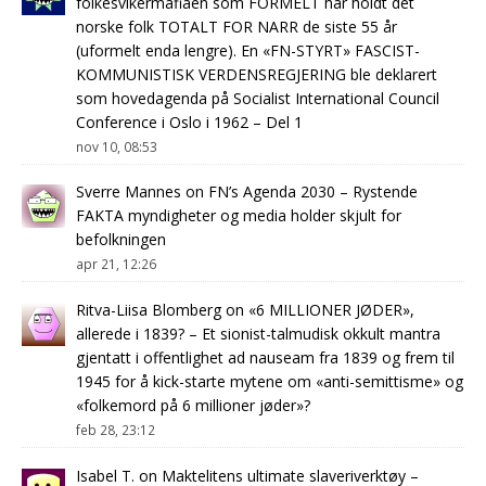
folkesvikermafiaen som FORMELT har holdt det
norske folk TOTALT FOR NARR de siste 55 år
(uformelt enda lengre). En «FN-STYRT» FASCIST-
KOMMUNISTISK VERDENSREGJERING ble deklarert
som hovedagenda på Socialist International Council
Conference i Oslo i 1962 – Del 1
nov 10, 08:53
Sverre Mannes
on
FN’s Agenda 2030 – Rystende
FAKTA myndigheter og media holder skjult for
befolkningen
apr 21, 12:26
Ritva-Liisa Blomberg
on
«6 MILLIONER JØDER»,
allerede i 1839? – Et sionist-talmudisk okkult mantra
gjentatt i offentlighet ad nauseam fra 1839 og frem til
1945 for å kick-starte mytene om «anti-semittisme» og
«folkemord på 6 millioner jøder»?
feb 28, 23:12
Isabel T.
on
Maktelitens ultimate slaveriverktøy –