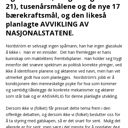
21), tusenårsmålene og de nye 17
bærekraftsmål, og den likeså
planlagte AVVIKLING AV
NASJONALSTATENE.
Nordström er selvsagt ingen spåmann, han har ingen glasskule
å kikke i. Han er en innsider. Det han fremlegger er hans
kunnskap om maktelitens fremtidsplaner. Han holder seg trygt
innenfor det snævre spektrum av politisk korrekte ytringer, ved
ikke å identifisere planene og aktørene ved navn, men han vet
utmerket godt hva som planlegges. Nordström’s jobb er å
kondisjonere den menneskelige psyke for hva som kommer
og samtidig tåkelegge de konkrete mekanismer og aktører
som står bak og er ANSVARLIG for denne planlagte utvikling.
Dersom ikke vi (folket) får presset dette tema frem i den
offenlige debatten, og dersom ikke vi (folket) beslutter oss for
å ta styring med galskapen, så er det snart for sent. Mulig det
allerede er for sent, men sørg i det minste for å oppdater deg