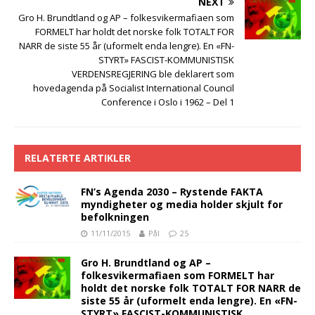
NEXT
Gro H. Brundtland og AP – folkesvikermafiaen som
FORMELT har holdt det norske folk TOTALT FOR
NARR de siste 55 år (uformelt enda lengre). En «FN-
STYRT» FASCIST-KOMMUNISTISK
VERDENSREGJERING ble deklarert som
hovedagenda på Socialist International Council
Conference i Oslo i 1962 – Del 1
RELATERTE ARTIKLER
FN’s Agenda 2030 – Rystende FAKTA
myndigheter og media holder skjult for
befolkningen
11/11/2015
Pål
25
Gro H. Brundtland og AP –
folkesvikermafiaen som FORMELT har
holdt det norske folk TOTALT FOR NARR de
siste 55 år (uformelt enda lengre). En «FN-
STYRT» FASCIST-KOMMUNISTISK