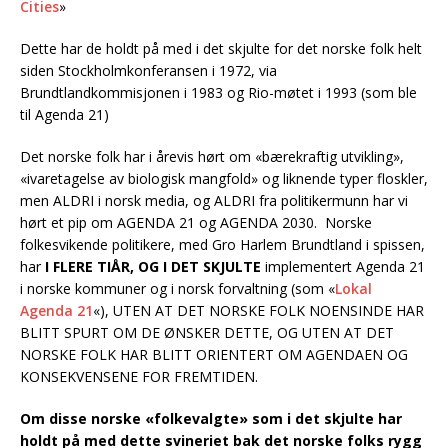
Cities
»
Dette har de holdt på med i det skjulte for det norske folk helt
siden Stockholmkonferansen i 1972, via
Brundtlandkommisjonen i 1983 og Rio-møtet i 1993 (som ble
til Agenda 21)
Det norske folk har i årevis hørt om «bærekraftig utvikling»,
«ivaretagelse av biologisk mangfold» og liknende typer floskler,
men ALDRI i norsk media, og ALDRI fra politikermunn har vi
hørt et pip om AGENDA 21 og AGENDA 2030. Norske
folkesvikende politikere, med Gro Harlem Brundtland i spissen,
har
I FLERE TIÅR, OG I DET SKJULTE
implementert Agenda 21
i norske kommuner og i norsk forvaltning (som «
Lokal
Agenda 21
«), UTEN AT DET NORSKE FOLK NOENSINDE HAR
BLITT SPURT OM DE ØNSKER DETTE, OG UTEN AT DET
NORSKE FOLK HAR BLITT ORIENTERT OM AGENDAEN OG
KONSEKVENSENE FOR FREMTIDEN.
Om disse norske «folkevalgte» som i det skjulte har
holdt på med dette svineriet bak det norske folks rygg