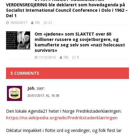
VERDENSREGJERING ble deklarert som hovedagenda på
Socialist International Council Conference i Oslo i 1962 –
Del 1
18/02/2017
Pål
21
Om «jødene» som SLAKTET over 60
millioner russere og sovjetborgere, og
kamuflerte seg selv som «nazi holocaust
survivors»
11/12/2016
Pål
8
5 COMMENTS
Joh.
sier:
25/01/2017, KL. 16:38
Den lokale Agenda21 heter i Norge Fredrikstaderklæringen:
https://no.wikipedia.org/wiki/Fredrikstaderklæringen
Diktatur innpakket i flotte ord og vendinger, og folk flest lar