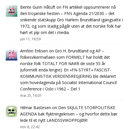
Bente Gunn Håtuft
on
FN artikkel oppsummerer nå
den trojanske hesten – FN’s Agenda 21/2030 – det
snikende statskupp Gro Harlem Brundtland igangsatte i
1972, og som stadig pågår uten at det norske folk har
hørt et pip om det i media.
jun 11, 18:59
Arnfinn Eriksen
on
Gro H. Brundtland og AP –
folkesvikermafiaen som FORMELT har holdt det
norske folk TOTALT FOR NARR de siste 55 år
(uformelt enda lengre). En «FN-STYRT» FASCIST-
KOMMUNISTISK VERDENSREGJERING ble deklarert
som hovedagenda på Socialist International Council
Conference i Oslo i 1962 – Del 1
mai 25, 16:01
Hilmar Bastesen
on
Den SKJULTE STORPOLITISKE
AGENDA bak flyktningekrisen – og hvorfor dette bør
lede til et nytt LANDSSVIKOPPGJØR!
nov 6, 22:42