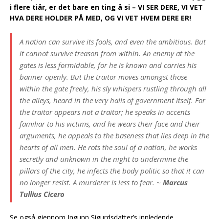
i flere tiår, er det bare en ting å si – VI SER DERE, VI VET
HVA DERE HOLDER PÅ MED, OG VI VET HVEM DERE ER!
A nation can survive its fools, and even the ambitious. But
it cannot survive treason from within. An enemy at the
gates is less formidable, for he is known and carries his
banner openly. But the traitor moves amongst those
within the gate freely, his sly whispers rustling through all
the alleys, heard in the very halls of government itself. For
the traitor appears not a traitor; he speaks in accents
familiar to his victims, and he wears their face and their
argumen
ts, he appeals to the baseness that lies deep in the
hearts of all men. He rots the soul of a nation, he works
secretly and unknown in the night to undermine the
pillars of the city, he infects the body politic so that it can
no longer resist. A murderer is less to fear. ~
Marcus
Tullius Cicero
Se også gjennom Ingunn Sigurdsdatter’s innledende