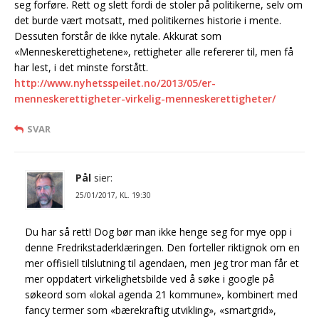
seg forføre. Rett og slett fordi de stoler på politikerne, selv om
det burde vært motsatt, med politikernes historie i mente.
Dessuten forstår de ikke nytale. Akkurat som
«Menneskerettighetene», rettigheter alle refererer til, men få
har lest, i det minste forstått.
http://www.nyhetsspeilet.no/2013/05/er-
menneskerettigheter-virkelig-menneskerettigheter/
SVAR
Pål
sier:
25/01/2017, KL. 19:30
Du har så rett! Dog bør man ikke henge seg for mye opp i
denne Fredrikstaderklæringen. Den forteller riktignok om en
mer offisiell tilslutning til agendaen, men jeg tror man får et
mer oppdatert virkelighetsbilde ved å søke i google på
søkeord som «lokal agenda 21 kommune», kombinert med
fancy termer som «bærekraftig utvikling», «smartgrid»,