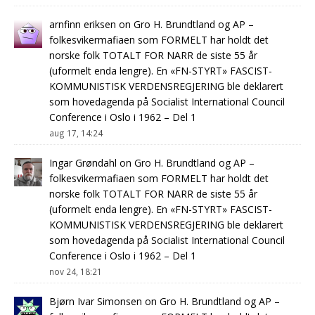
arnfinn eriksen
on
Gro H. Brundtland og AP –
folkesvikermafiaen som FORMELT har holdt det
norske folk TOTALT FOR NARR de siste 55 år
(uformelt enda lengre). En «FN-STYRT» FASCIST-
KOMMUNISTISK VERDENSREGJERING ble deklarert
som hovedagenda på Socialist International Council
Conference i Oslo i 1962 – Del 1
aug 17, 14:24
Ingar Grøndahl
on
Gro H. Brundtland og AP –
folkesvikermafiaen som FORMELT har holdt det
norske folk TOTALT FOR NARR de siste 55 år
(uformelt enda lengre). En «FN-STYRT» FASCIST-
KOMMUNISTISK VERDENSREGJERING ble deklarert
som hovedagenda på Socialist International Council
Conference i Oslo i 1962 – Del 1
nov 24, 18:21
Bjørn Ivar Simonsen
on
Gro H. Brundtland og AP –