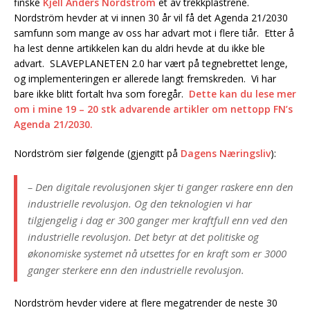
finske
Kjell Anders Nordström
et av trekkplastrene.
Nordström hevder at vi innen 30 år vil få det Agenda 21/2030
samfunn som mange av oss har advart mot i flere tiår. Etter å
ha lest denne artikkelen kan du aldri hevde at du ikke ble
advart. SLAVEPLANETEN 2.0 har vært på tegnebrettet lenge,
og implementeringen er allerede langt fremskreden. Vi har
bare ikke blitt fortalt hva som foregår.
Dette kan du lese mer
om i mine 19 – 20 stk advarende artikler om nettopp FN’s
Agenda 21/2030.
Nordström sier følgende (gjengitt på
Dagens Næringsliv
):
– Den digitale revolusjonen skjer ti ganger raskere enn den
industrielle revolusjon. Og den teknologien vi har
tilgjengelig i dag er 300 ganger mer kraftfull enn ved den
industrielle revolusjon. Det betyr at det politiske og
økonomiske systemet nå utsettes for en kraft som er 3000
ganger sterkere enn den industrielle revolusjon.
Nordström hevder videre at flere megatrender de neste 30